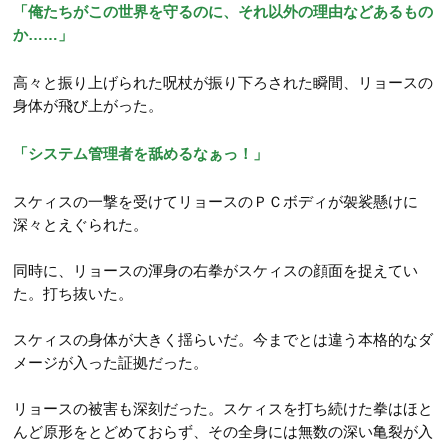
「俺たちがこの世界を守るのに、それ以外の理由などあるもの
か……」
高々と振り上げられた呪杖が振り下ろされた瞬間、リョースの
身体が飛び上がった。
「システム管理者を舐めるなぁっ！」
スケィスの一撃を受けてリョースのＰＣボディが袈裟懸けに
深々とえぐられた。
同時に、リョースの渾身の右拳がスケィスの顔面を捉えてい
た。打ち抜いた。
スケィスの身体が大きく揺らいだ。今までとは違う本格的なダ
メージが入った証拠だった。
リョースの被害も深刻だった。スケィスを打ち続けた拳はほと
んど原形をとどめておらず、その全身には無数の深い亀裂が入