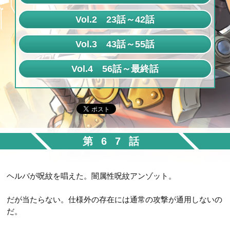
第1話
Vol.2 23話～42話
第2話
第23話
Vol.3 43話～55話
第3話
第24話
第43話
Vol.4 56話～最終話
第4話
第25話
第44話
第56話
第5話
第26話
第45話
第57話
第6話
第27話
第46話
第58話
第7話
第28話
第47話
第67話
第59話
第8話
第29話
第48話
第60話
第9話
第30話
ヘルバが呪紋を唱えた。闇属性呪紋アンゾット。
第49話
第61話
第10話
第31話
第50話
だが当たらない。仕様外の存在には通常の攻撃が通用しないの
第62話
第11話
第32話
だ。
第51話
第63話
第12話
第33話