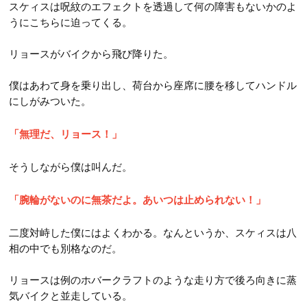
第52話
スケィスは呪紋のエフェクトを透過して何の障害もないかのよ
第64話
第13話
うにこちらに迫ってくる。
第34話
第53話
第65話
第14話
第35話
リョースがバイクから飛び降りた。
第54話
第66話
第15話
第36話
第55話
僕はあわて身を乗り出し、荷台から座席に腰を移してハンドル
第67話
第16話
NEW
第37話
にしがみついた。
第68話
第17話
NEW
第38話
「無理だ、リョース！」
第69話
第18話
NEW
第39話
そうしながら僕は叫んだ。
第19話
第40話
第20話
「腕輪がないのに無茶だよ。あいつは止められない！」
第41話
第21話
第42話
二度対峙した僕にはよくわかる。なんというか、スケィスは八
第22話
相の中でも別格なのだ。
リョースは例のホバークラフトのような走り方で後ろ向きに蒸
気バイクと並走している。