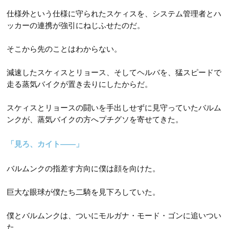
仕様外という仕様に守られたスケィスを、システム管理者とハ
ッカーの連携が強引にねじふせたのだ。
そこから先のことはわからない。
減速したスケィスとリョース、そしてヘルバを、猛スピードで
走る蒸気バイクが置き去りにしたからだ。
スケィスとリョースの闘いを手出しせずに見守っていたバルム
ンクが、蒸気バイクの方へプチグソを寄せてきた。
「見ろ、カイト――」
バルムンクの指差す方向に僕は顔を向けた。
巨大な眼球が僕たち二騎を見下ろしていた。
僕とバルムンクは、ついにモルガナ・モード・ゴンに追いつい
た。