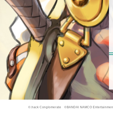
©.hack Conglomerate
©BANDAI NAMCO Entertainment