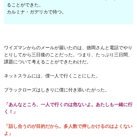
第52話
ることができた。
第64話
第13話
第34話
カルミナ・ガデリカで待つ。
第53話
第65話
第14話
第35話
第54話
第66話
第15話
第36話
第55話
第67話
第16話
NEW
第37話
ワイズマンからのメールが届いたのは、徳岡さんと電話でやり
第68話
第17話
NEW
とりしてから三日後のことだった。つまり、たっぷり三日間、
第38話
課題について考えることができたわけだ。
第69話
第18話
NEW
第39話
第19話
ネットスラムには、僕一人で行くことにした。
第40話
第20話
第41話
ブラックローズはしきりに僕に付き添いたがった。
第21話
第42話
「あんなところ、一人で行くのは危ないよ。あたしも一緒に行
第22話
く！」
「話し合うのが目的だから。多人数で押しかけるのはよくない
よ」