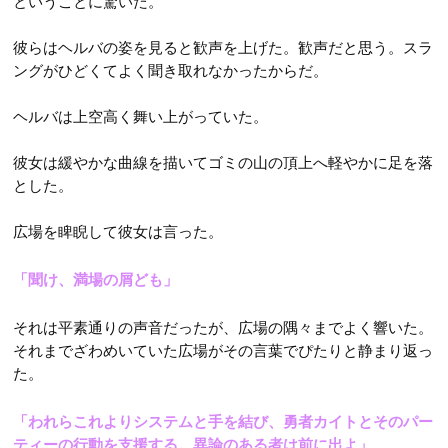
ということに驚いた。
彼らはヘルバの姿を見ると歓声を上げた。歓声だと思う。スラ
ングがひどくてよく聞き取れなかったからだ。
ヘルバは上空高く舞い上がっていた。
彼女は緩やかな曲線を描いてゴミの山の頂上へ軽やかに足を落
とした。
広場を睥睨して彼女は言った。
「聞け、満場の屑ども」
それは平素通りの声音だったが、広場の隅々までよく響いた。
それまでざわめいていた広場がその言葉でぴたりと静まり返っ
た。
「われらこれよりシステムと手を結び、勇者カイトとそのパー
ティーの行動を支援する。異論のある者は前に出よ」