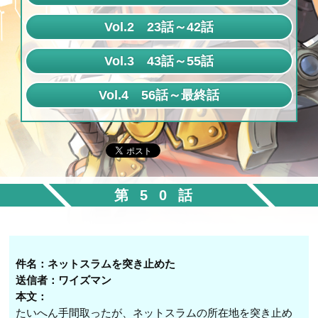
第1話
Vol.2 23話～42話
第2話
第23話
Vol.3 43話～55話
第3話
第24話
第43話
Vol.4 56話～最終話
第4話
第25話
第44話
第56話
第5話
第26話
第45話
第57話
第6話
第27話
第46話
第58話
第7話
第28話
第47話
第50話
第59話
第8話
第29話
第48話
第60話
第9話
第30話
第49話
第61話
第10話
第31話
件名：ネットスラムを突き止めた
第50話
第62話
送信者：ワイズマン
第11話
第32話
本文：
第51話
第63話
第12話
たいへん手間取ったが、ネットスラムの所在地を突き止め
第33話