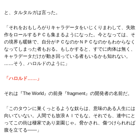
と、タルタルガは言った。
「それをおもしろがりキャラデータをいじくりまわして、失敗
作をロールするＰＣも集まるようになった。今となっては、そ
の境界も暖昧で、自分がＰＣなのかＮＰＣなのかもわからなく
なってしまった者もおる。もしかすると、すでに肉体は無く、
キャラデータだけが動き回っている者もいるかも知れない。
……そう、ハロルドのように」
「ハロルド……」
それは『The World』の前身『fragment』の開発者の名前だ。
「このタウンに巣くっとるような奴らは、意味のある人生には
向いていない。人間でも放浪ＡＩでもな。それでも、連中にと
ってこの街は棲家であり楽園じゃ。脅かされ、傷つけられれば
腹を立てる――」