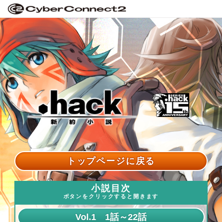
トップページに戻る
小説目次
ボタンをクリックすると開きます
Vol.1 1話～22話