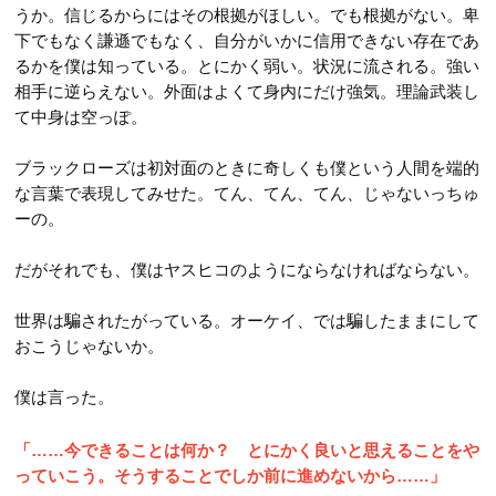
うか。信じるからにはその根拠がほしい。でも根拠がない。卑
下でもなく謙遜でもなく、自分がいかに信用できない存在であ
るかを僕は知っている。とにかく弱い。状況に流される。強い
相手に逆らえない。外面はよくて身内にだけ強気。理論武装し
て中身は空っぽ。
ブラックローズは初対面のときに奇しくも僕という人間を端的
な言葉で表現してみせた。てん、てん、てん、じゃないっちゅ
ーの。
だがそれでも、僕はヤスヒコのようにならなければならない。
世界は騙されたがっている。オーケイ、では騙したままにして
おこうじゃないか。
僕は言った。
「……今できることは何か？ とにかく良いと思えることをや
っていこう。そうすることでしか前に進めないから……」