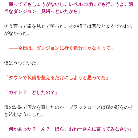
第52話
「腐っててもしょうがないし。レベル上げにでも行こうよ。適
第64話
第13話
第34話
当なダンジョン、見繕っといたから」
第53話
第65話
第14話
第35話
第54話
そう言って歯を見せて笑った。その様子は普段とまるでかわり
第66話
第15話
がなかった。
第36話
第55話
第67話
第16話
NEW
第37話
「――今日は、ダンジョンに行く気分じゃなくって」
第68話
第17話
NEW
第38話
僕はうつむいた。
第69話
第18話
NEW
第39話
第19話
「タウンで装備を整えるだけにしようと思ってた」
第40話
第20話
第41話
「カイト？ どしたの？」
第21話
第42話
僕の語調で何かを察したのか、ブラックローズは僕の顔をのぞ
第22話
き込むようにした。
「何かあった？ ん？ ほら、おねーさんに言ってみなさい」