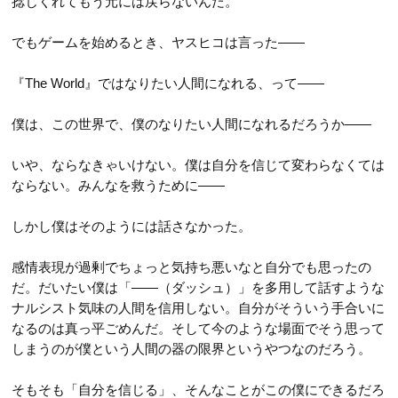
捻じくれてもう元には戻らないんだ。
でもゲームを始めるとき、ヤスヒコは言った――
『The World』ではなりたい人間になれる、って――
僕は、この世界で、僕のなりたい人間になれるだろうか――
いや、ならなきゃいけない。僕は自分を信じて変わらなくては
ならない。みんなを救うために――
しかし僕はそのようには話さなかった。
感情表現が過剰でちょっと気持ち悪いなと自分でも思ったの
だ。だいたい僕は「――（ダッシュ）」を多用して話すような
ナルシスト気味の人間を信用しない。自分がそういう手合いに
なるのは真っ平ごめんだ。そして今のような場面でそう思って
しまうのが僕という人間の器の限界というやつなのだろう。
そもそも「自分を信じる」、そんなことがこの僕にできるだろ