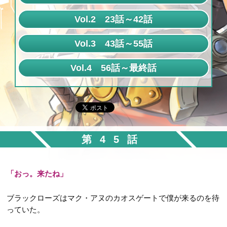
第1話
Vol.2 23話～42話
第2話
第23話
Vol.3 43話～55話
第3話
第24話
第43話
Vol.4 56話～最終話
第4話
第25話
第44話
第56話
第5話
第26話
第45話
第57話
第6話
第27話
第46話
第58話
第7話
第28話
第47話
第45話
第59話
第8話
第29話
第48話
第60話
第9話
第30話
「おっ。来たね」
第49話
第61話
第10話
第31話
第50話
ブラックローズはマク・アヌのカオスゲートで僕が来るのを待
第62話
第11話
第32話
っていた。
第51話
第63話
第12話
第33話