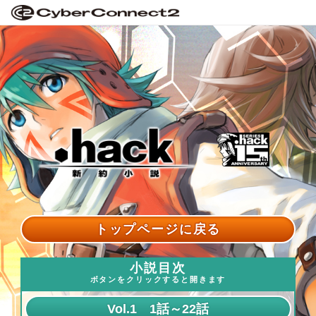
トップページに戻る
小説目次
ボタンをクリックすると開きます
Vol.1 1話～22話