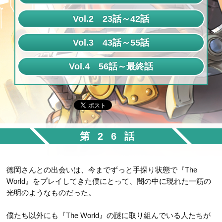
第1話
Vol.2 23話～42話
第2話
第23話
Vol.3 43話～55話
第3話
第24話
第43話
Vol.4 56話～最終話
第4話
第25話
第44話
第56話
第5話
第26話
第45話
第57話
第6話
第27話
第46話
第58話
第7話
第28話
第47話
第26話
第59話
第8話
第29話
第48話
第60話
第9話
第30話
徳岡さんとの出会いは、今までずっと手探り状態で『The
第49話
第61話
第10話
World』をプレイしてきた僕にとって、闇の中に現れた一筋の
第31話
第50話
光明のようなものだった。
第62話
第11話
第32話
第51話
第63話
第12話
僕たち以外にも『The World』の謎に取り組んでいる人たちが
第33話