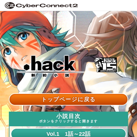
トップページに戻る
小説目次
ボタンをクリックすると開きます
Vol.1 1話～22話