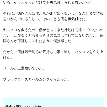
第52話
いる、そうわかっただけでも勇気付けられる思いだった。
第64話
第13話
第34話
第53話
それに、徳岡さんは僕たちがまだ知らないようなことまで情報
第65話
第14話
第35話
をつかんでいるらしい。そのことも僕を勇気付けた。
第54話
第66話
第15話
第36話
第55話
ヤスヒコを救うために僕がとってきた行動は間違っていないの
第67話
第16話
NEW
第37話
だと……少なくともまるきりの見当はずれではないのだと、徳
第68話
岡さんが保証してくれたように僕は感じた。
第17話
NEW
第38話
第69話
第18話
NEW
だから、僕は若干明るい気持ちで家に帰り、パソコンを立ち上
第39話
げた。
第19話
第40話
第20話
メールが二通届いていた。
第41話
第21話
第42話
ブラックローズとバルムンクからだった。
第22話
件名：夢じゃないよね