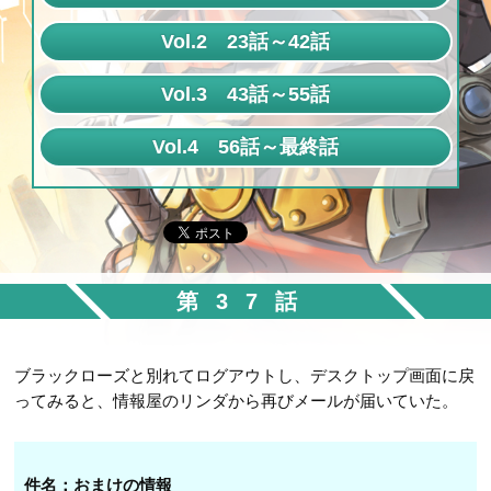
第1話
Vol.2 23話～42話
第2話
第23話
Vol.3 43話～55話
第3話
第24話
第43話
Vol.4 56話～最終話
第4話
第25話
第44話
第56話
第5話
第26話
第45話
第57話
第6話
第27話
第46話
第58話
第7話
第28話
第47話
第37話
第59話
第8話
第29話
第48話
第60話
第9話
第30話
ブラックローズと別れてログアウトし、デスクトップ画面に戻
第49話
第61話
第10話
ってみると、情報屋のリンダから再びメールが届いていた。
第31話
第50話
第62話
第11話
第32話
第51話
第63話
第12話
件名：おまけの情報
第33話