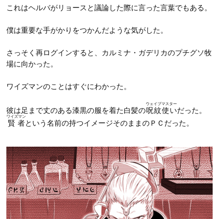
これはヘルバがリョースと議論した際に言った言葉でもある。
僕は重要な手がかりをつかんだような気がした。
さっそく再ログインすると、カルミナ・ガデリカのプチグソ牧
場に向かった。
ワイズマンのことはすぐにわかった。
ウェイブマスター
彼は足まで丈のある漆黒の服を着た白髪の
呪紋使い
だった。
ワイズマン
賢者
という名前の持つイメージそのままのＰＣだった。