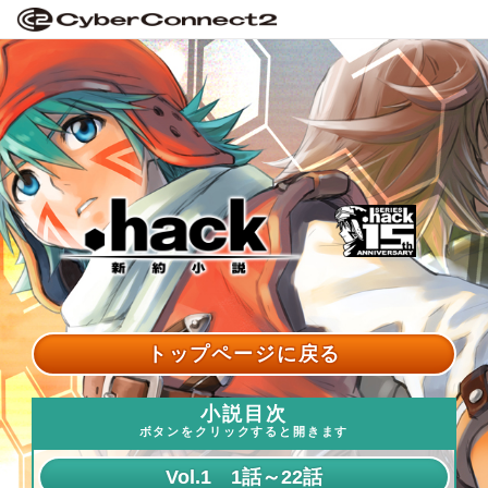
トップページに戻る
小説目次
ボタンをクリックすると開きます
Vol.1 1話～22話