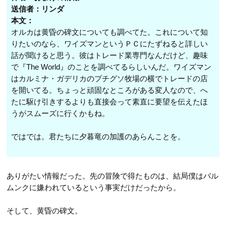
第52話
送信者：リンダ
第64話
第13話
第34話
本文：
第53話
第65話
第14話
オルカは黄昏の碑文についても調べてた。これについて知
第35話
第54話
りたいのなら、ワイズマンというＰＣにたずねると詳しい
第66話
第15話
第36話
話が聞けると思う。彼はトレード業専門なんだけど、趣味
第55話
第67話
で『The World』のことを調べてるらしいんだ。ワイズマン
第16話
NEW
第37話
はカルミナ・ガデリカのプチグソ牧場の横でトレードの店
第68話
第17話
NEW
を開いてる。ちょっと頑固なところがある変人なので、へ
第38話
たに駆け引きするよりも直接会って素直に要望を伝えたほ
第69話
第18話
NEW
第39話
うがスムーズに行くかもね。
第19話
第40話
ではでは。君たちに夕暮竜の加護のあらんことを。
第20話
第41話
第21話
第42話
ありがたい情報だった。先の冒険で得たものは、結局僕はバル
第22話
ムンクに嫌われているという事実だけだったから。
そして、黄昏の碑文。