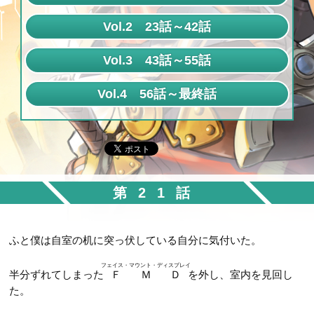
第1話
Vol.2 23話～42話
第2話
第23話
Vol.3 43話～55話
第3話
第24話
第43話
Vol.4 56話～最終話
第4話
第25話
第44話
第56話
第5話
第26話
第45話
第57話
第6話
第27話
第46話
第58話
第7話
第28話
第47話
第21話
第59話
第8話
第29話
第48話
第60話
第9話
第30話
ふと僕は自室の机に突っ伏している自分に気付いた。
第49話
第61話
第10話
第31話
第50話
フェイス・マウント・ディスプレイ
半分ずれてしまった
ＦＭＤ
を外し、室内を見回し
第62話
第11話
第32話
た。
第51話
第63話
第12話
第33話