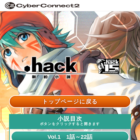
トップページに戻る
小説目次
ボタンをクリックすると開きます
Vol.1 1話～22話