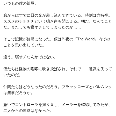
第52話
いつもの僕の部屋。
第64話
第13話
第34話
第53話
第65話
窓からはすでに日の光が差し込んできている。時刻は六時半。
第14話
第35話
スズメのチチチチという鳴き声も聞こえる。朝だ。なんてこと
第54話
第66話
第15話
だ。またしても寝オチしてしまったのか……
第36話
第55話
第67話
第16話
NEW
第37話
そこで記憶が鮮明になった。僕は昨夜の『The World』内での
第68話
第17話
NEW
ことを思い出していた。
第38話
第69話
第18話
NEW
第39話
違う。寝オチなんかではない。
第19話
第40話
僕たちは怪物の咆哮に吹き飛ばされ、それで――意識を失って
第20話
いたのだ。
第41話
第21話
第42話
仲間たちはどうなったのだろう。ブラックローズとバルムンク
第22話
は無事だろうか。
急いでコントローラを握り直し、メーラーを確認してみたが、
二人からの連絡はなかった。