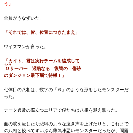
う」
全員がうなずいた。
「それでは、皆、位置につきたまえ」
ワイズマンが言った。
「カイト、君は実行チームを編成して
オメガ
Ω
サーバー 過酷なる 復讐の 傷跡
のダンジョン最下層で待機！」
七体目の八相は、数字の「６」のような形をしたモンスターだ
った。
データ異常の際立つエリアで僕たちは八相を迎え撃った。
血の涙を流したり悲鳴のような泣き声を上げたりと、これまで
の八相と較べてずいぶん薄気味悪いモンスターだったが、問題