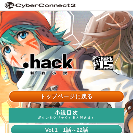
トップページに戻る
小説目次
ボタンをクリックすると開きます
Vol.1 1話～22話