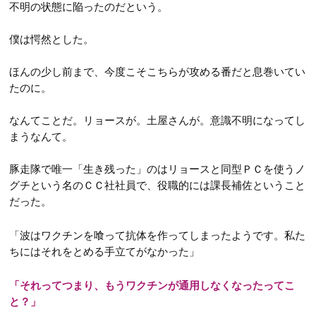
第52話
不明の状態に陥ったのだという。
第64話
第13話
第34話
第53話
僕は愕然とした。
第65話
第14話
第35話
第54話
第66話
第15話
ほんの少し前まで、今度こそこちらが攻める番だと息巻いてい
第36話
第55話
たのに。
第67話
第16話
NEW
第37話
第68話
なんてことだ。リョースが。土屋さんが。意識不明になってし
第17話
NEW
第38話
まうなんて。
第69話
第18話
NEW
第39話
豚走隊で唯一「生き残った」のはリョースと同型ＰＣを使うノ
第19話
第40話
グチという名のＣＣ社社員で、役職的には課長補佐ということ
第20話
だった。
第41話
第21話
第42話
「波はワクチンを喰って抗体を作ってしまったようです。私た
第22話
ちにはそれをとめる手立てがなかった」
「それってつまり、もうワクチンが通用しなくなったってこ
と？」