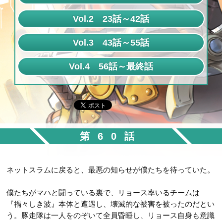
第1話
Vol.2 23話～42話
第2話
第23話
Vol.3 43話～55話
第3話
第24話
第43話
Vol.4 56話～最終話
第4話
第25話
第44話
第56話
第5話
第26話
第45話
第57話
第6話
第27話
第46話
第58話
第7話
第28話
第47話
第60話
第59話
第8話
第29話
第48話
第60話
第9話
第30話
ネットスラムに戻ると、最悪の知らせが僕たちを待っていた。
第49話
第61話
第10話
第31話
第50話
僕たちがマハと闘っている裏で、リョース率いるチームは
第62話
第11話
第32話
『禍々しき波』本体と遭遇し、壊滅的な被害を被ったのだとい
第51話
第63話
第12話
う。豚走隊は一人をのぞいて全員昏睡し、リョース自身も意識
第33話