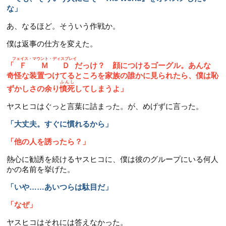
な」
あ、なるほど。そういう作戦か。
僕は返事の仕方を変えた。
フェイス・マウント・ディスプレイ
「
ＦＭＤ
だっけ？ 顔につけるゴーグル。あんな
奇怪な装置つけてるところを家族の誰かに見られたら、僕は恥
ふんし
ずかしさの余り
憤死
してしまうよ」
ヤスヒコはぐっと言葉に詰まった。が、めげずに言った。
「大丈夫。すぐに慣れるから」
「他の人を誘ったら？」
熱心に勧誘を続けるヤスヒコに、僕は彼のグループにいる何人
かの名前を挙げた。
「いや……あいつらは駄目だ」
「なぜ」
ヤスヒコはそれには答えなかった。