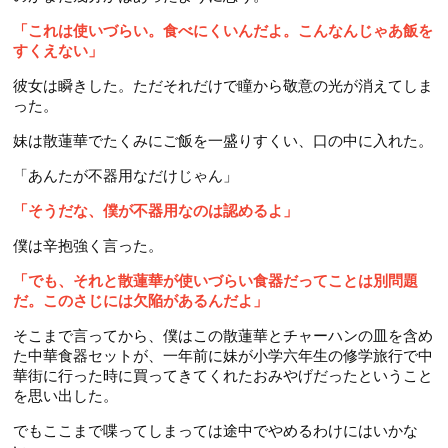
「これは使いづらい。食べにくいんだよ。こんなんじゃあ飯を
すくえない」
彼女は瞬きした。ただそれだけで瞳から敬意の光が消えてしま
った。
妹は散蓮華でたくみにご飯を一盛りすくい、口の中に入れた。
「あんたが不器用なだけじゃん」
「そうだな、僕が不器用なのは認めるよ」
僕は辛抱強く言った。
「でも、それと散蓮華が使いづらい食器だってことは別問題
だ。このさじには欠陥があるんだよ」
そこまで言ってから、僕はこの散蓮華とチャーハンの皿を含め
た中華食器セットが、一年前に妹が小学六年生の修学旅行で中
華街に行った時に買ってきてくれたおみやげだったということ
を思い出した。
でもここまで喋ってしまっては途中でやめるわけにはいかな