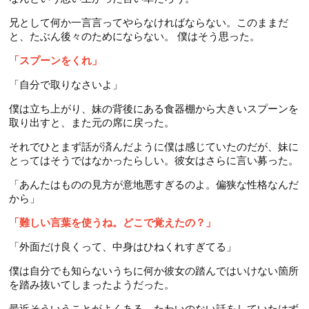
兄として何か一言言ってやらなければならない。このままだ
と、たぶん後々のためにならない。 僕はそう思った。
「スプーンをくれ」
「自分で取りなさいよ」
僕は立ち上がり、妹の背後にある食器棚から大きいスプーンを
取り出すと、また元の席に戻った。
それでひとまず話が済んだように僕は感じていたのだが、妹に
とってはそうではなかったらしい。彼女はさらに言い募った。
「あんたはものの見方が意地悪すぎるのよ。偏狭な性格なんだ
から」
「難しい言葉を使うね。どこで覚えたの？」
「外面だけ良くって、中身はひねくれすぎてる」
僕は自分でも知らないうちに何か彼女の踏んではいけない箇所
を踏み抜いてしまったようだった。
最近そういうことがよくある。たわいのない話をしていたはず