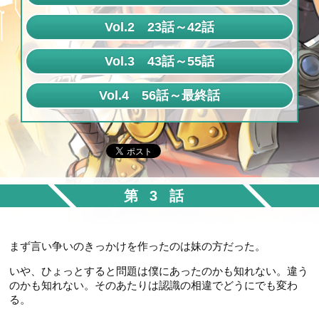
第1話
Vol.2 23話～42話
第2話
第23話
Vol.3 43話～55話
第3話
第24話
第43話
Vol.4 56話～最終話
第4話
第25話
第44話
第56話
第5話
第26話
第45話
第57話
第6話
第27話
第46話
第58話
第7話
第28話
第47話
第3話
第59話
第8話
第29話
第48話
第60話
第9話
第30話
第49話
まず言い争いのきっかけを作ったのは妹の方だった。
第61話
第10話
第31話
いや、ひょっとすると問題は僕にあったのかも知れない。違う
第50話
第62話
第11話
のかも知れない。そのあたりは認識の相違でどうにでも変わ
第32話
第51話
る。
第63話
第12話
第33話