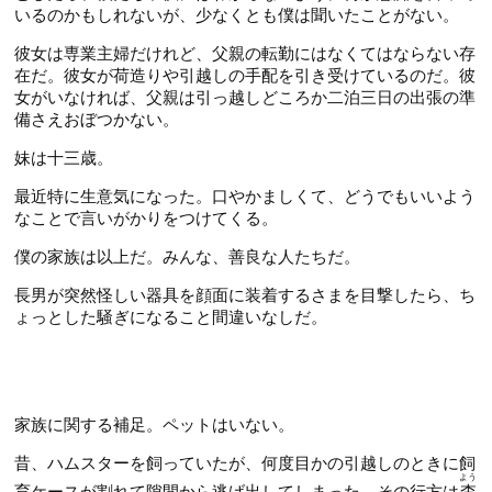
いるのかもしれないが、少なくとも僕は聞いたことがない。
彼女は専業主婦だけれど、父親の転勤にはなくてはならない存
在だ。彼女が荷造りや引越しの手配を引き受けているのだ。彼
女がいなければ、父親は引っ越しどころか二泊三日の出張の準
備さえおぼつかない。
妹は十三歳。
最近特に生意気になった。口やかましくて、どうでもいいよう
なことで言いがかりをつけてくる。
僕の家族は以上だ。みんな、善良な人たちだ。
長男が突然怪しい器具を顔面に装着するさまを目撃したら、ち
ょっとした騒ぎになること間違いなしだ。
家族に関する補足。ペットはいない。
昔、ハムスターを飼っていたが、何度目かの引越しのときに飼
よう
育ケースが割れて隙間から逃げ出してしまった。その行方は
杳