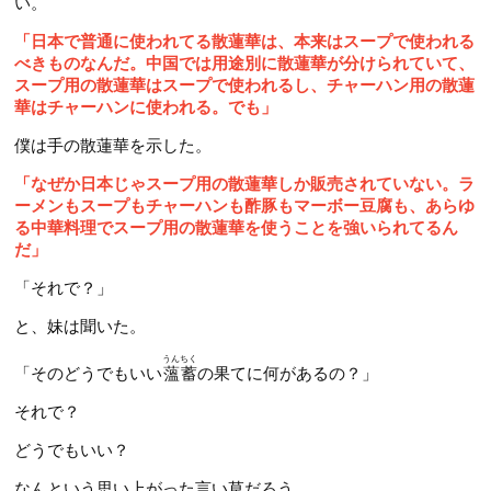
い。
「日本で普通に使われてる散蓮華は、本来はスープで使われる
べきものなんだ。中国では用途別に散蓮華が分けられていて、
スープ用の散蓮華はスープで使われるし、チャーハン用の散蓮
華はチャーハンに使われる。でも」
僕は手の散蓮華を示した。
「なぜか日本じゃスープ用の散蓮華しか販売されていない。ラ
ーメンもスープもチャーハンも酢豚もマーボー豆腐も、あらゆ
る中華料理でスープ用の散蓮華を使うことを強いられてるん
だ」
「それで？」
と、妹は聞いた。
うんちく
「そのどうでもいい
薀蓄
の果てに何があるの？」
それで？
どうでもいい？
なんという思い上がった言い草だろう。