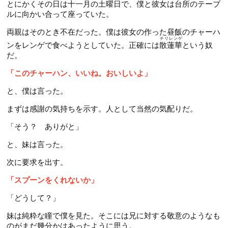
とにかくその日は十一月の土曜日で、僕と彼女は台所のテーブ
第52話
第64話
第13話
ルに向かい合って座っていた。
第34話
第53話
第65話
第14話
両親はそのとき不在だった。僕は彼女の作った昼飯のチャーハ
第35話
チリレンゲ
第54話
ンをレンゲで食べようとしていた。正確には
散蓮華
という奴
第66話
第15話
第36話
だ。
第55話
第67話
第16話
NEW
「このチャーハン、いいね。おいしいよ」
第37話
第68話
第17話
NEW
と、僕は言った。
第38話
第69話
第18話
NEW
まずは感謝の気持ちを示す。人として当然の気配りだ。
第39話
第19話
「そう？ ありがと」
第40話
第20話
と、妹は言った。
第41話
次に要求を出す。
第21話
第42話
「スプーンをくれないか」
第22話
「どうして？」
妹は純粋な瞳で僕を見た。そこには兄に対する敬意のようなも
のがまだ幾分かはあったように思う。