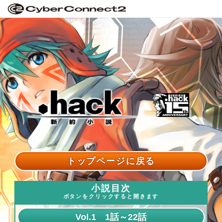
トップページに戻る
小説目次
ボタンをクリックすると開きます
Vol.1 1話～22話