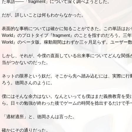
た単語――「fragment」について深く調べようとした。
だが、詳しいことは何もわからなかった。
表面的な事柄については確かに知ることができた。この単語はおそ
World』のプロトタイプ『fragment』のことを指すのだろう。
World』のベータ版。稼動期間はわずか三ヶ月足らず。ユーザー
しかし、それが、今僕の直面している出来事についてどんな関係
当がつかないのだった。
ネットの限界という奴だ。そこから先へ踏み込むには、実際に行
ろう。徳岡さんのように。
僕にはそんな余力はない。なんといっても僕はまだ義務教育を受
ら。日々の勉強が終わった後でゲームの時間を捻出するだけで手
「適材適所」と、徳岡さんは言った。
確かにその通りだった。