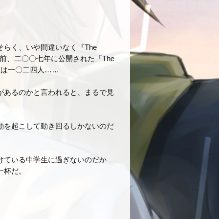
らく、いや間違いなく『The
三年前、二〇〇七年に公開された『The
数は一〇二四人……
があるのかと言われると、まるで見
動を起こして動き回るしかないのだ
けている中学生に過ぎないのだか
一杯だ。