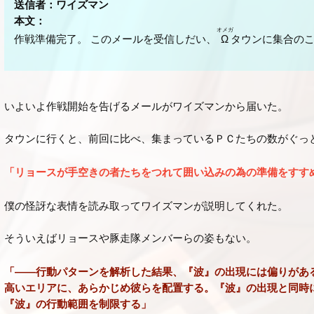
送信者：ワイズマン
本文：
オメガ
作戦準備完了。 このメールを受信しだい、
Ω
タウンに集合の
いよいよ作戦開始を告げるメールがワイズマンから届いた。
タウンに行くと、前回に比べ、集まっているＰＣたちの数がぐっ
「リョースが手空きの者たちをつれて囲い込みの為の準備をすす
僕の怪訝な表情を読み取ってワイズマンが説明してくれた。
そういえばリョースや豚走隊メンバーらの姿もない。
「――行動パターンを解析した結果、『波』の出現には偏りがあ
高いエリアに、あらかじめ彼らを配置する。『波』の出現と同時
『波』の行動範囲を制限する」