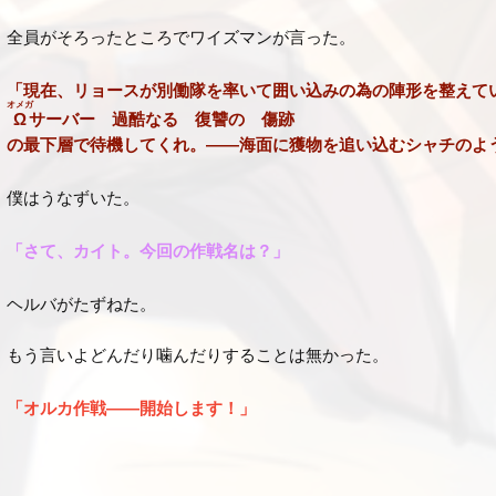
全員がそろったところでワイズマンが言った。
「現在、リョースが別働隊を率いて囲い込みの為の陣形を整えて
オメガ
Ω
サーバー 過酷なる 復讐の 傷跡
の最下層で待機してくれ。――海面に獲物を追い込むシャチのよ
僕はうなずいた。
「さて、カイト。今回の作戦名は？」
ヘルバがたずねた。
もう言いよどんだり噛んだりすることは無かった。
「オルカ作戦――開始します！」