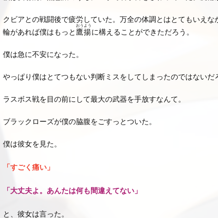
クビアとの戦闘後で疲労していた。万全の体調とはとてもいえな
おうよう
輪があれば僕はもっと
鷹揚
に構えることができただろう。
僕は急に不安になった。
やっぱり僕はとてつもない判断ミスをしてしまったのではないだ
ラスボス戦を目の前にして最大の武器を手放すなんて。
ブラックローズが僕の脇腹をごすっとついた。
僕は彼女を見た。
「すごく痛い」
「大丈夫よ。あんたは何も間違えてない」
と、彼女は言った。