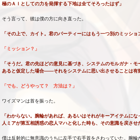
極のＡＩとしての力を発揮する下地は全てそろったはず」
そう言って、彼は僕の方に向き直った。
「その上で、カイト。君のパーティーにはもう一つ別のミッショ
「ミッション？」
「そうだ。君の先ほどの意見に基づき、システムのモルガナ・モ
あると仮定した場合――それをシステムに思い出させることは有
「でも、どうやって？ 方法は？」
ワイズマンは首を振った。
「わからない。腕輪があれば、あるいはそれがキーアイテムにな
人ミアが第五相誘惑の恋人マハと化した時も、その意識を戻させ
僕は反射的に無意識のうちに左手で右手首をさわっていた。腕輪