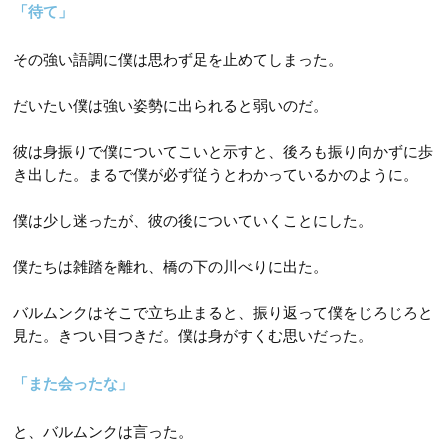
第52話
「待て」
第64話
第13話
第34話
第53話
第65話
その強い語調に僕は思わず足を止めてしまった。
第14話
第35話
第54話
第66話
第15話
だいたい僕は強い姿勢に出られると弱いのだ。
第36話
第55話
第67話
第16話
NEW
第37話
彼は身振りで僕についてこいと示すと、後ろも振り向かずに歩
第68話
第17話
NEW
き出した。まるで僕が必ず従うとわかっているかのように。
第38話
第69話
第18話
NEW
第39話
僕は少し迷ったが、彼の後についていくことにした。
第19話
第40話
僕たちは雑踏を離れ、橋の下の川べりに出た。
第20話
第41話
バルムンクはそこで立ち止まると、振り返って僕をじろじろと
第21話
第42話
見た。きつい目つきだ。僕は身がすくむ思いだった。
第22話
「また会ったな」
と、バルムンクは言った。