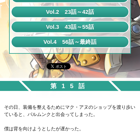
第1話
Vol.2 23話～42話
第2話
第23話
Vol.3 43話～55話
第3話
第24話
第43話
Vol.4 56話～最終話
第4話
第25話
第44話
第56話
第5話
第26話
第45話
第57話
第6話
第27話
第46話
第58話
第7話
第28話
第47話
第15話
第59話
第8話
第29話
第48話
第60話
第9話
第30話
その日、装備を整えるためにマク・アヌのショップを渡り歩い
第49話
第61話
第10話
ていると、バルムンクと出会ってしまった。
第31話
第50話
第62話
第11話
第32話
僕は背を向けようとしたが遅かった。
第51話
第63話
第12話
第33話