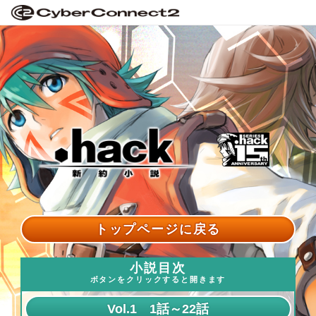
トップページに戻る
小説目次
ボタンをクリックすると開きます
Vol.1 1話～22話