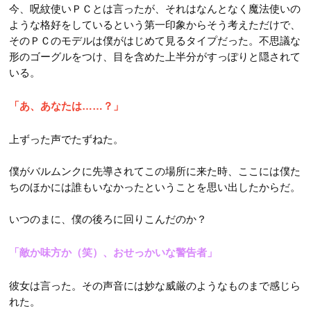
今、呪紋使いＰＣとは言ったが、それはなんとなく魔法使いの
ような格好をしているという第一印象からそう考えただけで、
そのＰＣのモデルは僕がはじめて見るタイプだった。不思議な
形のゴーグルをつけ、目を含めた上半分がすっぽりと隠されて
いる。
「あ、あなたは……？」
上ずった声でたずねた。
僕がバルムンクに先導されてこの場所に来た時、ここには僕た
ちのほかには誰もいなかったということを思い出したからだ。
いつのまに、僕の後ろに回りこんだのか？
「敵か味方か（笑）、おせっかいな警告者」
彼女は言った。その声音には妙な威厳のようなものまで感じら
れた。