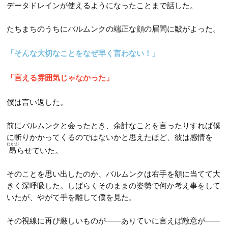
データドレインが使えるようになったことまで話した。
たちまちのうちにバルムンクの端正な顔の眉間に皺がよった。
「そんな大切なことをなぜ早く言わない！」
「言える雰囲気じゃなかった」
僕は言い返した。
前にバルムンクと会ったとき、余計なことを言ったりすれば僕
に斬りかかってくるのではないかと思えたほど、彼は感情を
たかぶ
昂
らせていた。
そのことを思い出したのか、バルムンクは右手を額に当てて大
きく深呼吸した。しばらくそのままの姿勢で何か考え事をして
いたが、やがて手を離して僕を見た。
その視線に再び厳しいものが――ありていに言えば敵意が――