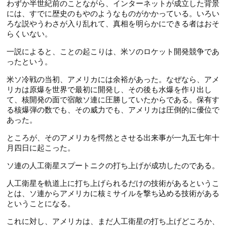
わずか半世紀前のことながら、インターネットが成立した背景
第52話
第64話
第13話
には、すでに歴史のもやのようなものがかかっている。いろい
第34話
第53話
ろな説やうわさが入り乱れて、真相を明らかにできる者はおそ
第65話
第14話
らくいない。
第35話
第54話
第66話
第15話
一説によると、ことの起こりは、米ソのロケット開発競争であ
第36話
第55話
ったという。
第67話
第16話
NEW
第37話
米ソ冷戦の当初、アメリカには余裕があった。なぜなら、アメ
第68話
第17話
NEW
リカは原爆を世界で最初に開発し、その後も水爆を作り出し
第38話
て、核開発の面で宿敵ソ連に圧勝していたからである。保有す
第69話
第18話
NEW
る核爆弾の数でも、その威力でも、アメリカは圧倒的に優位で
第39話
あった。
第19話
第40話
ところが、そのアメリカを愕然とさせる出来事が一九五七年十
第20話
月四日に起こった。
第41話
第21話
ソ連の人工衛星スプートニクの打ち上げが成功したのである。
第42話
第22話
人工衛星を軌道上に打ち上げられるだけの技術があるというこ
とは、ソ連からアメリカに核ミサイルを撃ち込める技術がある
ということになる。
これに対し、アメリカは、まだ人工衛星の打ち上げどころか、