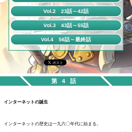
第1話
Vol.2 23話～42話
第2話
第23話
Vol.3 43話～55話
第3話
第24話
第43話
Vol.4 56話～最終話
第4話
第25話
第44話
第56話
第5話
第26話
第45話
第57話
第6話
第27話
第46話
第58話
第7話
第28話
第47話
第4話
第59話
第8話
第29話
第48話
第60話
第9話
第30話
第49話
インターネットの誕生
第61話
第10話
第31話
第50話
第62話
第11話
第32話
第51話
インターネットの歴史は一九六〇年代に始まる。
第63話
第12話
第33話