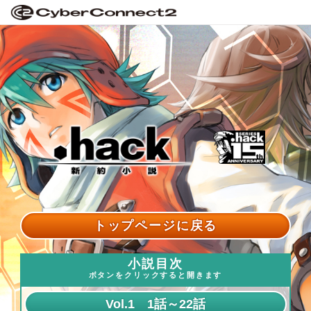
トップページに戻る
小説目次
ボタンをクリックすると開きます
Vol.1 1話～22話