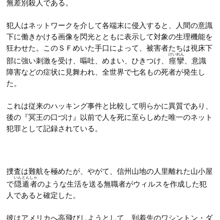
無差別殺人である。
第52話
第64話
第13話
第34話
第53話
犯人はネットワークを介して各端末に侵入すると、人間の意識
第65話
第14話
第35話
下に働きかける画像を閃光とともに表示して対象の生理機能を
第54話
第66話
第15話
狂わせた。このＳＦめいた手口によって、被害者たちは視床下
第36話
けいれん
第55話
部に強い刺激を受け、嘔吐、めまい、ひきつけ、
痙攣
、意識
第67話
第16話
NEW
第37話
障害などの症状に見舞われ、全世界で七名もの死者が発生し
第68話
た。
第17話
NEW
第38話
第69話
第18話
NEW
これは従来のハッキング事件と比較して明らかに異質であり、
第39話
後の『冥王の口づけ』以前で人を死に至らしめた唯一のネット
第19話
第40話
犯罪として記録されている。
第20話
第41話
第21話
第42話
捜査は難航を極めたが、やがて、信州山地の人里離れた山小屋
第22話
いんとんしゃ
で
隠遁者
のような生活を送る無職者がウィルスを作成した犯
人であると確定した。
彼はアメリカへ高飛びしようとして、到着先のワシントン・ダ