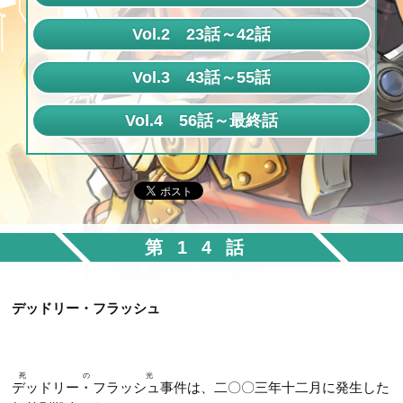
第1話
Vol.2 23話～42話
第2話
第23話
Vol.3 43話～55話
第3話
第24話
第43話
Vol.4 56話～最終話
第4話
第25話
第44話
第56話
第5話
第26話
第45話
第57話
第6話
第27話
第46話
第58話
第7話
第28話
第47話
第14話
第59話
第8話
第29話
第48話
第60話
第9話
第30話
デッドリー・フラッシュ
第49話
第61話
第10話
第31話
第50話
第62話
第11話
第32話
第51話
死の光
第63話
デッドリー・フラッシュ
事件は、二〇〇三年十二月に発生した
第12話
第33話