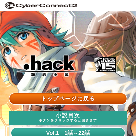
トップページに戻る
小説目次
ボタンをクリックすると開きます
Vol.1 1話～22話