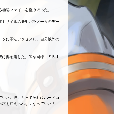
る極秘ファイルを盗み取った。
道ミサイルの発射パラメータのデー
ータに不法アクセスし、自分以外の
彼は姿を消した。警察同様、ＦＢＩ
。
ていた。彼にとってそれはハードコ
欲求を抑えられなくなっていたの