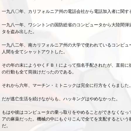
一九八〇年、カリフォルニア州の電話会社から電話加入者に関す
一九八一年、ワシントンの国防総省のコンピュータから大陸間弾
タを盗み出した。
一九八二年、南カリフォルニア州の大学で使われているコンピュ
人間を全てシャットアウトした。
その年の末にようやくＦＢＩによって指名手配されたが、直前に
の行動も全て筒抜けだったのである。
それから六年、マーチン・ミトニックは完全に行方をくらました
だが逃亡生活を続けながらも、ハッキングはやめなかった。
もはや彼はコンピュータの乗っ取りをやめることができなくなっ
アの麻薬だった。機械の中にもぐりこんで全てを支配するという
だ。