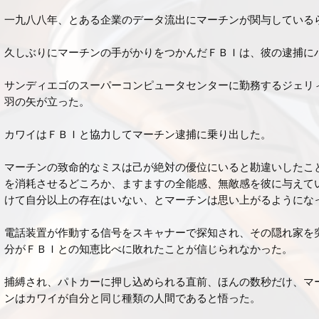
一九八八年、とある企業のデータ流出にマーチンが関与している
久しぶりにマーチンの手がかりをつかんだＦＢＩは、彼の逮捕に
サンディエゴのスーパーコンピュータセンターに勤務するジェリ
羽の矢が立った。
カワイはＦＢＩと協力してマーチン逮捕に乗り出した。
マーチンの致命的なミスは己が絶対の優位にいると勘違いしたこ
を消耗させるどころか、ますますの全能感、無敵感を彼に与えて
けて自分以上の存在はいない、とマーチンは思い上がるようにな
電話装置が作動する信号をスキャナーで探知され、その隠れ家を
分がＦＢＩとの知恵比べに敗れたことが信じられなかった。
捕縛され、パトカーに押し込められる直前、ほんの数秒だけ、マ
ンはカワイが自分と同じ種類の人間であると悟った。