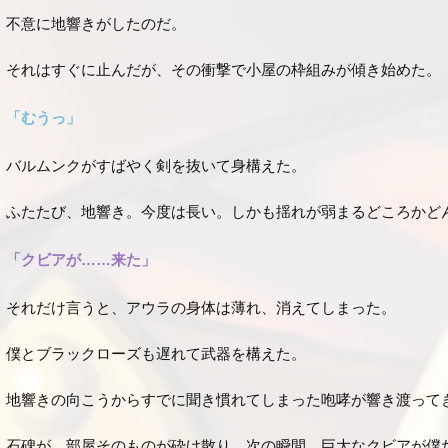
不意に地響きがしたのだ。
それはすぐに止んだが、その衝撃で小屋の枠組みが傾き始めた。
「むうっ」
バルムンクがすばやく剣を抜いて身構えた。
ふたたび、地響き。今度は長い。しかも揺れが弱まるどころかど
「クビアが……来た」
それだけ言うと、アウラの身体は薄れ、消えてしまった。
僕とブラックローズも遅れて武器を構えた。
地響きの向こうからすでに聞き慣れてしまった咆哮が響き渡って
石碑が、部屋そのものが砕け散り、次の瞬間、巨大なクビアが僕