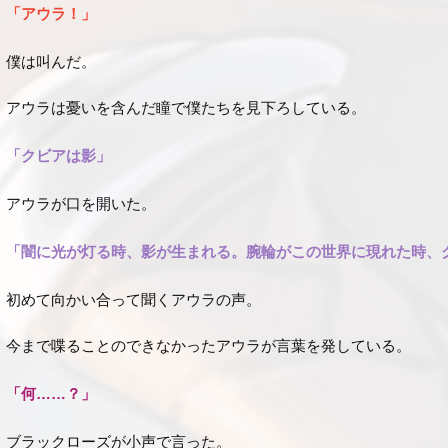
「アウラ！」
僕は叫んだ。
アウラは憂いを含んだ瞳で僕たちを見下ろしている。
「クビアは影」
アウラが口を開いた。
「闇に光が灯る時、影が生まれる。腕輪がこの世界に現れた時、
初めて向かい合って聞くアウラの声。
今まで喋ることのできなかったアウラが言葉を発している。
「何……？」
ブラックローズが小声で言った。