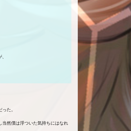
が、
だった。
し当然僕は浮ついた気持ちにはなれ