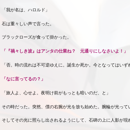
「我が名は、ハロルド」
石は重々しい声で言った。
ブラックローズが食って掛かった。
「『禍々しき波』はアンタの仕業ね？ 元通りにしなさいよ！」
「否。時の流れは不可逆ゆえに。誕生か死か。今となってはいず
「なに言ってるの？」
「旅人よ、心せよ。夜明け前がもっとも暗いのだ、と」
その時だった。突然、僕の右腕が光を放ち始めた。腕輪が光って
そしてその光に照らし出されるようにして、石碑の上に人影が現