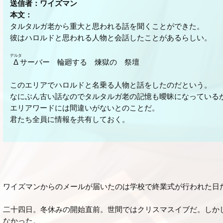
送信者：ワイズマン
本文：
タルタルガ老から重大と思われる話を聞くことができた。
彼はハロルドと思われる人物と会話したことがあるらしい。
デルタ
Δ
サーバー 輪廻する 煉獄の 祭壇
このエリアでハロルドと名乗る人物と話をしたのだという。
なにぶん古い話なのでタルタルガ老の記憶も曖昧になっている
エリアワードには間違いがないとのことだ。
君たち全員に情報を共有しておく。
ワイズマンからのメールが届いたのは学校で終業式が行われた日
二十四日。冬休みの開始直前。世間ではクリスマスイブだ。しか
なかった。