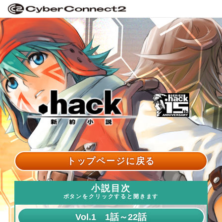
トップページに戻る
小説目次
ボタンをクリックすると開きます
Vol.1 1話～22話