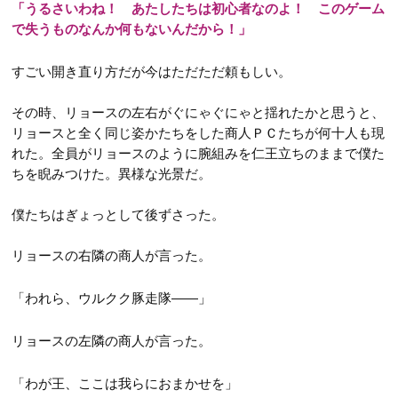
「うるさいわね！ あたしたちは初心者なのよ！ このゲーム
で失うものなんか何もないんだから！」
すごい開き直り方だが今はただただ頼もしい。
その時、リョースの左右がぐにゃぐにゃと揺れたかと思うと、
リョースと全く同じ姿かたちをした商人ＰＣたちが何十人も現
れた。全員がリョースのように腕組みを仁王立ちのままで僕た
ちを睨みつけた。異様な光景だ。
僕たちはぎょっとして後ずさった。
リョースの右隣の商人が言った。
「われら、ウルクク豚走隊――」
リョースの左隣の商人が言った。
「わが王、ここは我らにおまかせを」