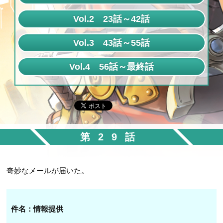
第1話
Vol.2 23話～42話
第2話
第23話
Vol.3 43話～55話
第3話
第24話
第43話
Vol.4 56話～最終話
第4話
第25話
第44話
第56話
第5話
第26話
第45話
第57話
第6話
第27話
第46話
第58話
第7話
第28話
第47話
第29話
第59話
第8話
第29話
第48話
第60話
第9話
第30話
奇妙なメールが届いた。
第49話
第61話
第10話
第31話
第50話
第62話
第11話
第32話
第51話
件名：情報提供
第63話
第12話
第33話