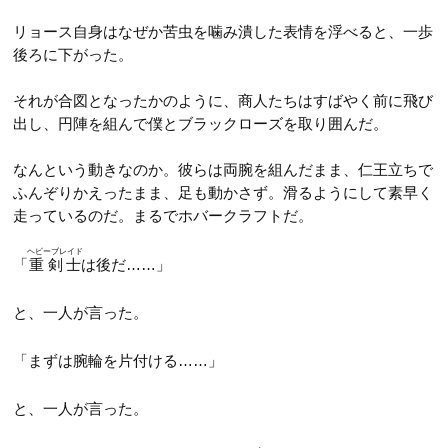
リョース自身はなぜか苦虫を噛み潰した表情を浮べると、一歩
後ろに下がった。
それが合図となったかのように、商人たちはすばやく前に飛び
出し、円陣を組んで僕とブラックローズを取り囲んだ。
なんという動きなのか。彼らは両腕を組んだまま、仁王立ちで
ふんぞりかえったまま、足も動かさず。滑るようにして素早く
走っているのだ。まるでホバークラフトだ。
ヘビーブレイド
「
重剣士
は後だ……」
と、一人が言った。
「まずは腕輪を片付ける……」
と、一人が言った。