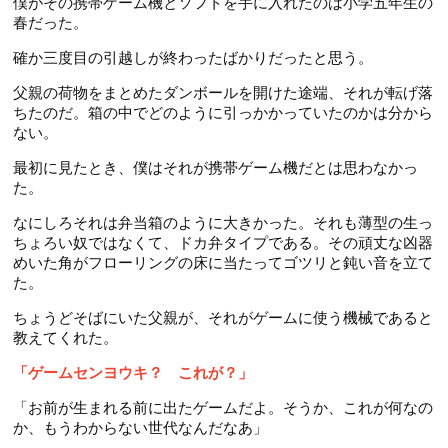
僕がその携帯ゲーム機とソフトを手に入れたのは小学五年生の
春だった。
確か三度目の引越しが終わったばかりだったと思う。
父親の荷物をまとめたダンボールを開けた途端、それが転げ落
ちたのだ。箱の中でどのように引っかかっていたのかは分から
ない。
最初に見たとき、僕はそれが携帯ゲーム機だとは思わなかっ
た。
なにしろそれは弁当箱のように大きかった。それも薄型の生っ
ちょろい奴ではなくて、ドカ弁タイプである。その頑丈な凶器
めいた角がフローリングの床に当たってゴツリと鈍い音を立て
た。
ちょうどそばにいた父親が、それがゲームに使う機械であると
教えてくれた。
「ゲームセンヨウキ？ これが？」
「お前が生まれる前に出たゲームだよ。そうか、これが何なの
か、もうわからない世代なんだなあ」