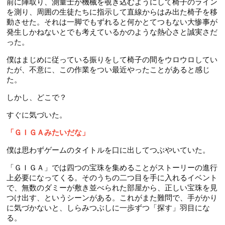
前に陣取り、測量士が機械を覗き込むようにして椅子のライン
を測り、周囲の生徒たちに指示して直線からはみ出た椅子を移
動させた。それは一脚でもずれると何かとてつもない大惨事が
発生しかねないとでも考えているかのような熱心さと誠実さだ
った。
僕はまじめに従っている振りをして椅子の間をウロウロしてい
たが、不意に、この作業をつい最近やったことがあると感じ
た。
しかし、どこで？
すぐに気づいた。
「ＧＩＧＡみたいだな」
僕は思わずゲームのタイトルを口に出してつぶやいていた。
「ＧＩＧＡ」では四つの宝珠を集めることがストーリーの進行
上必要になってくる。そのうちの二つ目を手に入れるイベント
で、無数のダミーが敷き並べられた部屋から、正しい宝珠を見
つけ出す、というシーンがある。これがまた難問で、手がかり
に気づかないと、しらみつぶしに一歩ずつ「探す」羽目にな
る。