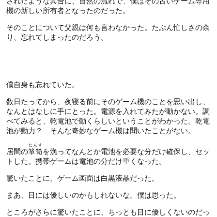
されたような具合に、自然の流れで、僕はその古いゲーム専用
機の新しい所有者となったのだった。
そのことについて父親は何も言わなかった。たぶん忙しさの余
り、忘れてしまったのだろう。
僕自身も忘れていた。
数日たってから、夜寝る前にそのゲーム機のことを思い出し、
なんとはなしに手にとった。電源を入れてみたが動かない。調
べてみると、乾電池で動くらしいということがわかった。乾電
池が動力？ そんな奇妙なゲーム機は聞いたことがない。
たんす
居間の
箪笥
を漁ってなんとか電池を必要な分だけ確保し、セッ
トした。携帯ゲームは電池の分だけ重くなった。
驚いたことに、ゲーム画面は白黒液晶だった。
まあ、目には優しいのかもしれないな。僕は思った。
ところがさらに驚いたことに、ちっとも目に優しくないのだっ