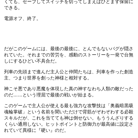
くても、セーブしてスイッチを切ってしまえばひとまず保留に
できる。
電源オフ、終了。
だがこのゲームには、最後の最後に、とんでもないバグが隠さ
れていた。それまでの苦労を、感動のストーリーを一発で台無
しにするひどい不具合だ。
列車の先頭まで進んだ主人公と仲間たちは、列車を作った創造
主、つまり世界を創った神様と相対する。
神こそ悪であり悪魔を体現した真の神すなわち人類の敵だった
のだ……という理屈で最後の戦いが始まる。
このゲームで主人公が使える最も強力な攻撃技は「奥義暗黒吸
魂輪掌破」という名前を聞いただけで背筋がぞわぞわする必殺
スキルだが、これを当てても神は倒せない。もううんざりする
くらい通用しない。ヒットポイントと防御力が最高値に設定さ
れていて異様に『硬い』のだ。