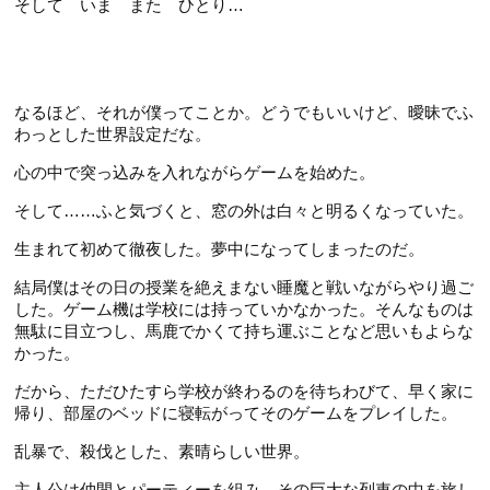
そして いま また ひとり…
なるほど、それが僕ってことか。どうでもいいけど、曖昧でふ
わっとした世界設定だな。
心の中で突っ込みを入れながらゲームを始めた。
そして……ふと気づくと、窓の外は白々と明るくなっていた。
生まれて初めて徹夜した。夢中になってしまったのだ。
結局僕はその日の授業を絶えまない睡魔と戦いながらやり過ご
した。ゲーム機は学校には持っていかなかった。そんなものは
無駄に目立つし、馬鹿でかくて持ち運ぶことなど思いもよらな
かった。
だから、ただひたすら学校が終わるのを待ちわびて、早く家に
帰り、部屋のベッドに寝転がってそのゲームをプレイした。
乱暴で、殺伐とした、素晴らしい世界。
主人公は仲間とパーティーを組み、その巨大な列車の中を旅し