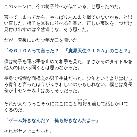
このシーンに、今の椅子並べが似ている、と思ったのだ。
言ってしまってから、やっぱりあんまり似ていないかも、と思
い直した。椅子を無数に並べる作業と、正しい宝珠を一つだけ
見付け出すのは全然違うな。そう思った。
だが、背後にいた少年が口を開いた。
「今ＧＩＧＡって言った？ 『魔界天使ＧＩＧＡ』のこと？」
僕は椅子を運ぶ手を止めて相手を見た。まさかそのタイトルを
他人の口から聞くとは思わなかった。
長身で精悍な面構えの男子生徒だった。少年というよりはむし
ろ青年と言ったほうがふさわしいのかもしれない。僕とは身長
差が十センチ以上はありそうだった。
そうごう
それが人なつっこそうににこにこと
相好
を崩して話しかけて
くるのだ。
「ゲーム好きなんだ？ 俺も好きなんだよー」
それがヤスヒコだった。