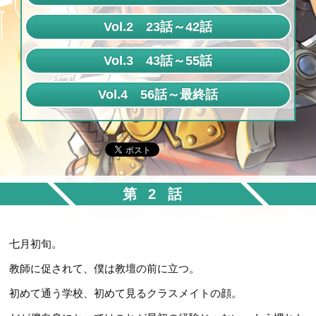
第1話
Vol.2 23話～42話
第2話
第23話
Vol.3 43話～55話
第3話
第24話
第43話
Vol.4 56話～最終話
第4話
第25話
第44話
第56話
第5話
第26話
第45話
第57話
第6話
第27話
第46話
第58話
第7話
第28話
第47話
第2話
第59話
第8話
第29話
第48話
第60話
第9話
第30話
第49話
七月初旬。
第61話
第10話
第31話
教師に促されて、僕は教壇の前に立つ。
第50話
第62話
第11話
第32話
初めて通う学校、初めて見るクラスメイトの顔。
第51話
第63話
第12話
第33話