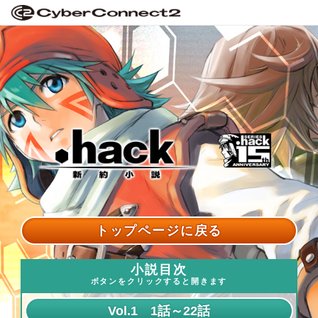
トップページに戻る
小説目次
ボタンをクリックすると開きます
Vol.1 1話～22話