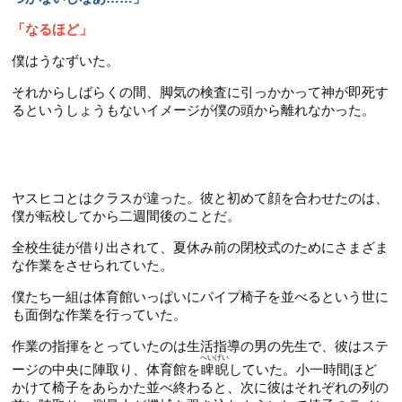
「なるほど」
僕はうなずいた。
それからしばらくの間、脚気の検査に引っかかって神が即死す
るというしょうもないイメージが僕の頭から離れなかった。
ヤスヒコとはクラスが違った。彼と初めて顔を合わせたのは、
僕が転校してから二週間後のことだ。
全校生徒が借り出されて、夏休み前の閉校式のためにさまざま
な作業をさせられていた。
僕たち一組は体育館いっぱいにパイプ椅子を並べるという世に
も面倒な作業を行っていた。
作業の指揮をとっていたのは生活指導の男の先生で、彼はステ
へいげい
ージの中央に陣取り、体育館を
睥睨
していた。小一時間ほど
かけて椅子をあらかた並べ終わると、次に彼はそれぞれの列の