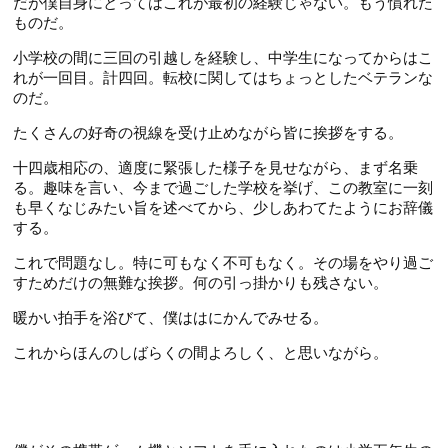
だが僕自身にとってはこれが最初の経験じゃない。もう慣れた
第52話
第64話
ものだ。
第13話
第34話
第53話
第65話
小学校の間に三回の引越しを経験し、中学生になってからはこ
第14話
第35話
れが一回目。計四回。転校に関してはちょっとしたベテランな
第54話
第66話
第15話
のだ。
第36話
第55話
第67話
たくさんの好奇の視線を受け止めながら皆に挨拶をする。
第16話
NEW
第37話
十四歳相応の、適度に緊張した様子を見せながら、まず名乗
第68話
第17話
NEW
第38話
る。趣味を言い、今まで過ごした学校を挙げ、この教室に一刻
第69話
も早くなじみたい旨を述べてから、少しあわてたようにお辞儀
第18話
NEW
第39話
する。
第19話
第40話
これで問題なし。特に可もなく不可もなく。その場をやり過ご
第20話
すためだけの無難な挨拶。何の引っ掛かりも残さない。
第41話
暖かい拍手を浴びて、僕ははにかんでみせる。
第21話
第42話
これからほんのしばらくの間よろしく、と思いながら。
第22話