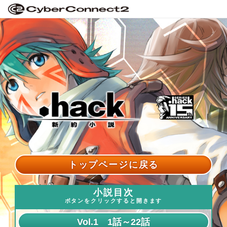
トップページに戻る
小説目次
ボタンをクリックすると開きます
Vol.1 1話～22話