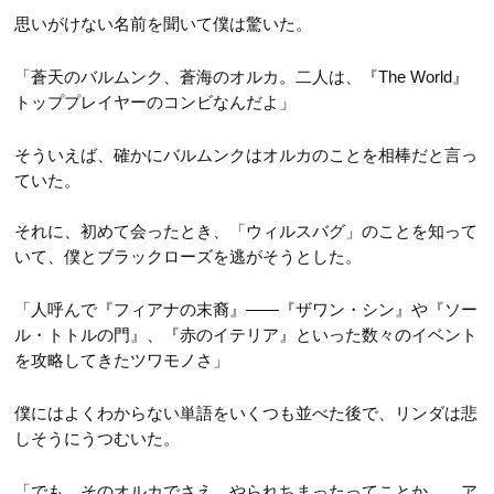
思いがけない名前を聞いて僕は驚いた。
「蒼天のバルムンク、蒼海のオルカ。二人は、『The World』
トッププレイヤーのコンビなんだよ」
そういえば、確かにバルムンクはオルカのことを相棒だと言っ
ていた。
それに、初めて会ったとき、「ウィルスバグ」のことを知って
いて、僕とブラックローズを逃がそうとした。
「人呼んで『フィアナの末裔』――『ザワン・シン』や『ソー
ル・トトルの門』、『赤のイテリア』といった数々のイベント
を攻略してきたツワモノさ」
僕にはよくわからない単語をいくつも並べた後で、リンダは悲
しそうにうつむいた。
「でも、そのオルカでさえ、やられちまったってことか……ア