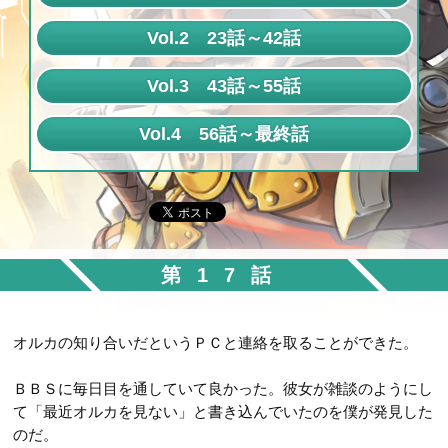
第1話
Vol.2 23話～42話
第2話
第23話
Vol.3 43話～55話
第3話
第24話
第43話
Vol.4 56話～最終話
第4話
第25話
第44話
第56話
第5話
第26話
第45話
第57話
第6話
第27話
第46話
第58話
第7話
第28話
第47話
第17話
第59話
第8話
第29話
第48話
第60話
第9話
第30話
オルカの知り合いだというＰＣと連絡を取ることができた。
第49話
第61話
第10話
第31話
第50話
ＢＢＳに毎日目を通していて良かった。彼女が雑談のようにし
第62話
第11話
第32話
て「最近オルカを見ない」と書き込んでいたのを僕が発見した
第51話
第63話
第12話
のだ。
第33話