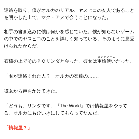
第52話
第64話
第13話
連絡を取り、僕がオルカのリアル、ヤスヒコの友人であること
第34話
第53話
を明かした上で、マク・アヌで会うことになった。
第65話
第14話
第35話
第54話
第66話
第15話
相手の書き込みに僕は何かを感じていた。僕が知らないゲーム
第36話
第55話
の中でのヤスヒコのことを詳しく知っている、そのように見受
第67話
第16話
NEW
第37話
けられたからだ。
第68話
第17話
NEW
第38話
ロングアーム
石橋の上でそのＰＣリンダと会った。彼女は
重槍使い
だった。
第69話
第18話
NEW
第39話
「君が連絡くれた人？ オルカの友達の……」
第19話
第40話
第20話
彼女から声をかけてきた。
第41話
第21話
第42話
「どうも、リンダです。『The World』では情報屋をやって
第22話
る。オルカにもひいきにしてもらってたんだ」
「情報屋？」