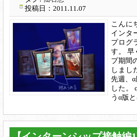
投稿日：2011.11.07
こんに
インタ
プログ
す。 
プ期間
しまし
先週、
した。 
うα版と
【インターンシップ接触編