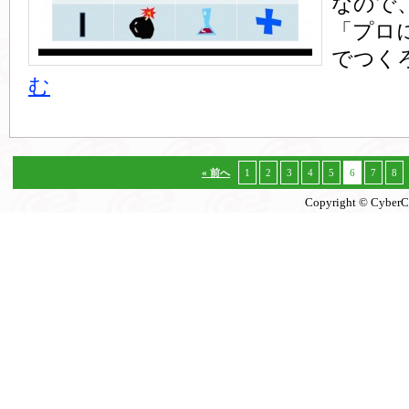
なので
「プロ
でつく
む
« 前へ
1
2
3
4
5
6
7
8
Copyright © CyberCon