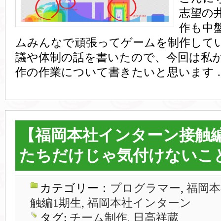
志望の
作も中
ムみんなで頑張ってゲームを制作してい
議や体制の話を書いたので、今回は私
作の作業について書きたいと思います 
【福岡本社インターン接触編
たちだけじゃ気付けないこ
カテゴリー：
プログラマー
,
福岡本
触編1期生
,
福岡本社インターン
タグ:
チーム制作
,
日高祥蔵