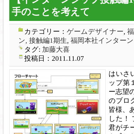
手のことを考えて
カテゴリー：
ゲームデザイナー
,
ン, 接触編1期生
,
福岡本社インターン
タグ:
加藤大喜
投稿日：2011.11.07
はいさ
ップ第
ー志望
のブロ
皆様、
した！
君がチ