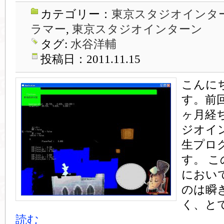
カテゴリー：
東京スタジオインター
ラマー
,
東京スタジオインターン
タグ:
水谷洋輔
投稿日：2011.11.15
こんに
す。前
ヶ月経
ジオイ
生プロ
す。 
におい
のは瞬
く、と
読む