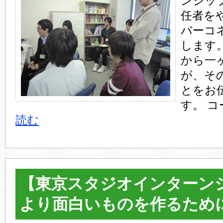
ンシッ
任者を
バーコ
します
から一
が、そ
とをお
す。 コ
読む
【東京スタジオインターンシ
より面白いものを作るため