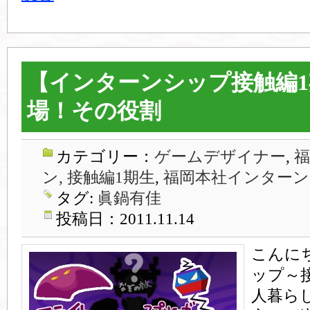
【インターンシップ接触編
場！その役割
カテゴリー：
ゲームデザイナー
,
ン, 接触編1期生
,
福岡本社インターン
タグ:
眞鍋有佳
投稿日：2011.11.14
こんに
ップ～
人暮ら