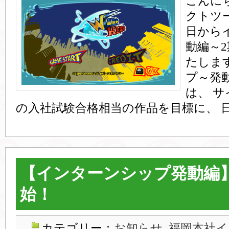
こんに
クトツ
日から
動編～
たしま
プ～発
は、 
の入社試験合格相当の作品を目標に、 日
【インターンシップ発動編
始！
カテゴリー：
お知らせ
,
福岡本社イ