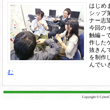
はじめ
シップ
ナー志
今回の
触編～
作した
抜きん
を制作
んでい
む
Copyright © CyberCon