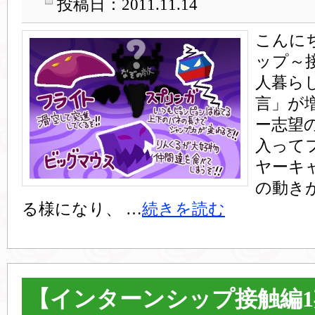
投稿日：2011.11.14
こんに
ップ～
人暮ら
言」が
ー志望
入って
ヤーキ
の動き
る様になり、 …
続きを読む
【インターンシップ接触編