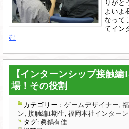
りがと
よいよ
なって
てイン
む
【インターンシップ接触編
場！その役割
カテゴリー：
ゲームデザイナー
,
ン, 接触編1期生
,
福岡本社インターン
タグ:
眞鍋有佳