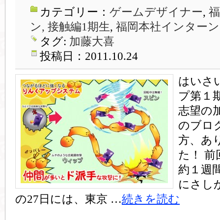
カテゴリー：
ゲームデザイナー
,
ン, 接触編1期生
,
福岡本社インターン
タグ:
加藤大喜
投稿日：2011.10.24
はいさ
プ第１
志望の
のブロ
方、あ
た！ 
約１週
にさし
の27日には、東京 …
続きを読む