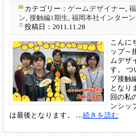
カテゴリー：
ゲームデザイナー
,
ン, 接触編1期生
,
福岡本社インターン
投稿日：2011.11.28
こんに
ップ～
ムデザ
す。 
プ接触
となり
回の私
ンシッ
は最後となります。 …
続きを読む