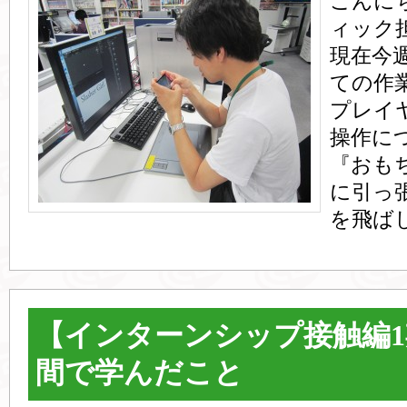
こんに
ィック
現在今
ての作
プレイ
操作に
『おも
に引っ
を飛ばし
【インターンシップ接触編
間で学んだこと