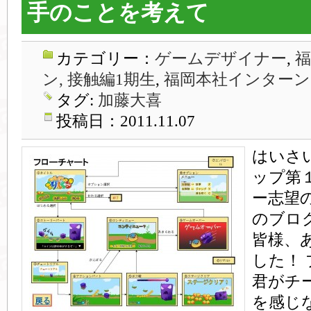
手のことを考えて
カテゴリー：
ゲームデザイナー
,
ン, 接触編1期生
,
福岡本社インターン
タグ:
加藤大喜
投稿日：2011.11.07
はいさ
ップ第
ー志望
のブロ
皆様、
した！
君がチ
を感じ