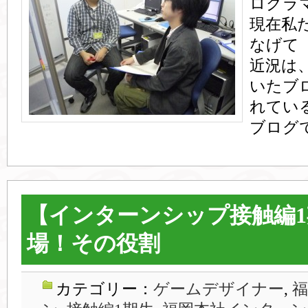
ログラ
現在私
なげて
近況は
いたブ
れてい
ブログ
【インターンシップ接触編
場！その役割
カテゴリー：
ゲームデザイナー
,