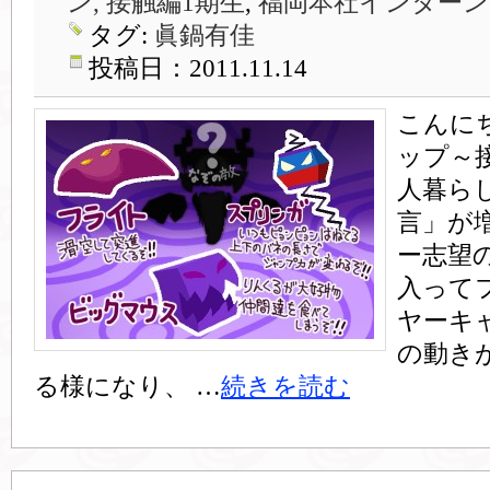
ン, 接触編1期生
,
福岡本社インターン
タグ:
眞鍋有佳
投稿日：2011.11.14
こんに
ップ～
人暮ら
言」が
ー志望
入って
ヤーキ
の動き
る様になり、 …
続きを読む