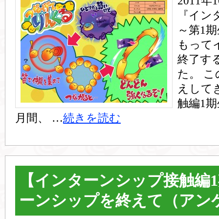
2011
『イン
～第1期
もって
終了す
た。 
えして
触編1期
月間、 …
続きを読む
【インターンシップ接触編
ーンシップを終えて（アン