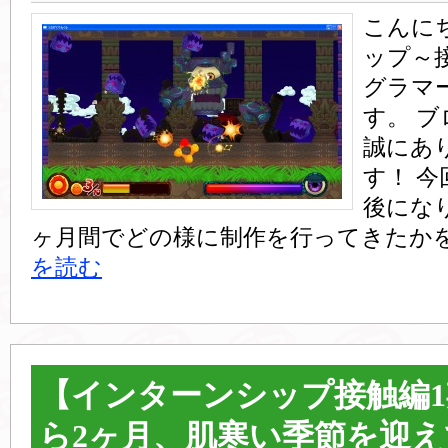
こんに
ップ～
グラマ
す。 
誠にあ
す！ 
後にな
ヶ月間でどの様に制作を行ってきたかを
を読む
【インターンシップ接触編
ら2ヶ月、肌寒い季節を迎え