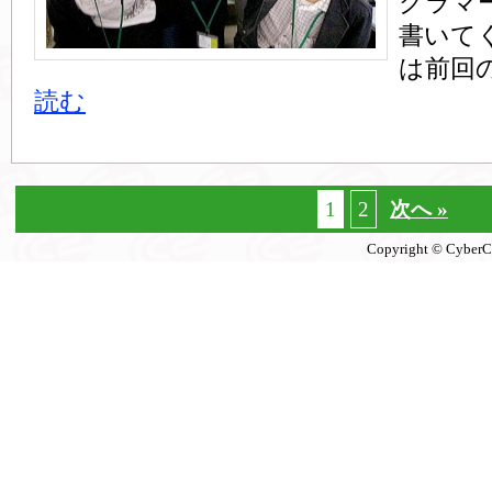
グラマ
書いて
は前回
読む
1
2
次へ »
Copyright © CyberCon