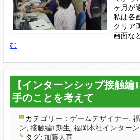
ヶ月が
私は各
クリア
画面など
む
【インターンシップ接触編
手のことを考えて
カテゴリー：
ゲームデザイナー
,
ン, 接触編1期生
,
福岡本社インターン
タグ:
加藤大喜