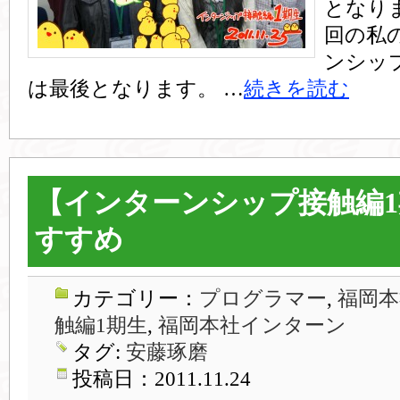
となり
回の私
ンシッ
は最後となります。 …
続きを読む
【インターンシップ接触編
すすめ
カテゴリー：
プログラマー
,
福岡本
触編1期生
,
福岡本社インターン
タグ:
安藤琢磨
投稿日：2011.11.24