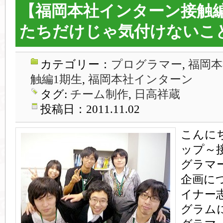
【福岡本社インターン接触編
たちだけじゃ気付けないこ
カテゴリー：
プログラマー
,
福岡本
触編1期生
,
福岡本社インターン
タグ:
チーム制作
,
日高祥蔵
投稿日：2011.11.02
こんに
ップ～
グラマ
企画に
イナー
グラム