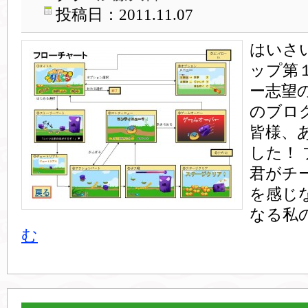
投稿日：2011.11.07
はいさ
ップ第
ー志望
のブロ
皆様、
した！
君がチ
を感じ
なる私
む