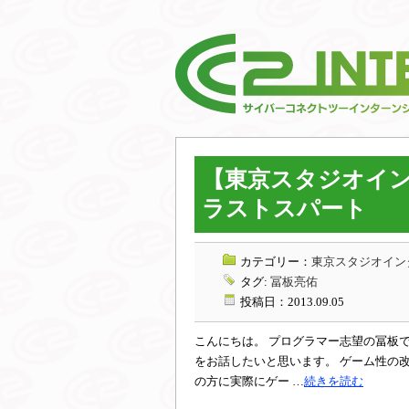
【東京スタジオイ
ラストスパート
カテゴリー：
東京スタジオインタ
タグ:
冨板亮佑
投稿日：2013.09.05
こんにちは。 プログラマー志望の冨板
をお話したいと思います。 ゲーム性の
の方に実際にゲー …
続きを読む