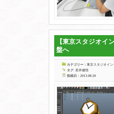
【東京スタジオイン
盤へ
カテゴリー：
東京スタジオインタ
タグ:
若井健悟
投稿日：2013.08.20