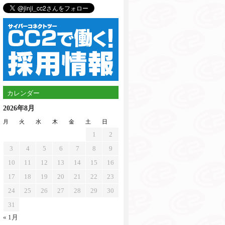
カレンダー
2026年8月
月
火
水
木
金
土
日
1
2
3
4
5
6
7
8
9
10
11
12
13
14
15
16
17
18
19
20
21
22
23
24
25
26
27
28
29
30
31
« 1月