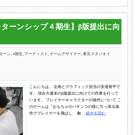
ターンシップ４期生】β版提出に向
ーン, 4期生
,
アーティスト
,
ゲームデザイナー
,
東京スタジオイ
こんにちは。 企画とグラフィック担当の安達裕平で
す。 現在今週末のβ版提出に向けての作業を行って
います。 プレイヤーキャラクターの操作について こ
のゲームは『おもちゃのパチンコの様に引っ張る操
作でプレイヤーを飛ばし、 敵 …
続きを読む