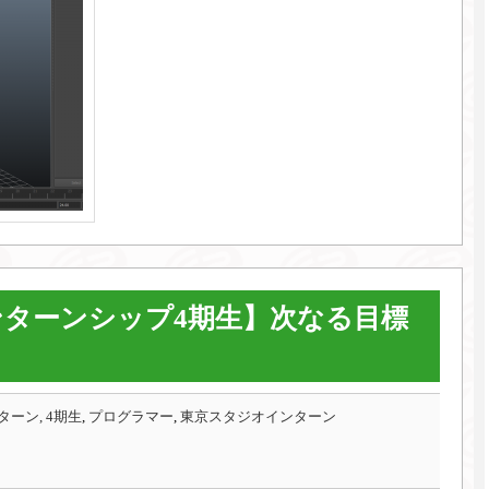
ターンシップ4期生】次なる目標
ーン, 4期生
,
プログラマー
,
東京スタジオインターン