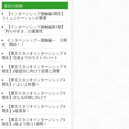
最近の投稿
【インターンシップ接触編3期生】
コミュニケーションが重要
【インターンシップ接触編第3期】
「判りやすさ」の重要性
インターンシップ～接触編～ ３期
生 開始！！
【東京スタジオインターンシップ４
期生】完成までのラストスパート
【東京スタジオインターンシップ４
期生】β版提出に向けて改善と調整
【東京スタジオインターンシップ4
期生】いよいよ終盤へ
【東京スタジオインターンシップ4
期生】次なる目標に向けて
【東京スタジオインターンシップ4
期生】α版直前！
【東京スタジオインターンシップ4
期生】α版まで残り1週間！