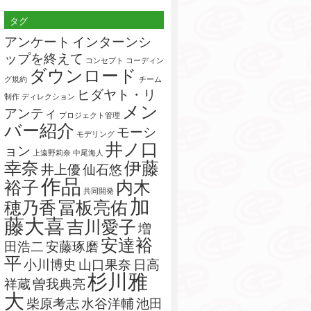
索:
タグ
アンケート
インターンシ
ップを終えて
コンセプト
コーディン
ダウンロード
グ規約
チーム
ヒダヤト・リ
制作
ディレクション
メン
アンティ
プロジェクト管理
バー紹介
モーシ
モデリング
井ノ口
ョン
上遠野莉奈
中尾海人
幸奈
伊藤
井上優
仙石悠
作品
裕子
内木
共同開発
加
穂乃香
冨板亮佑
藤大喜
吉川愛子
増
安達裕
田浩二
安藤琢磨
平
小川博史
山口果奈
日高
杉川雅
祥蔵
曽我典亮
大
柴原考志
水谷洋輔
池田