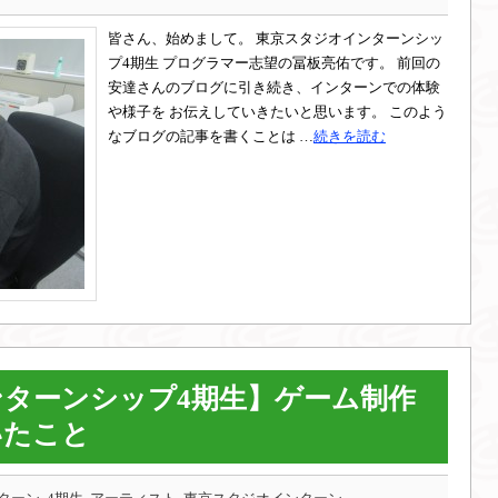
皆さん、始めまして。 東京スタジオインターンシッ
プ4期生 プログラマー志望の冨板亮佑です。 前回の
安達さんのブログに引き続き、インターンでの体験
や様子を お伝えしていきたいと思います。 このよう
なブログの記事を書くことは …
続きを読む
ターンシップ4期生】ゲーム制作
いたこと