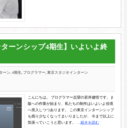
ターンシップ4期生】いよいよ終
ーン, 4期生
,
プログラマー
,
東京スタジオインターン
こんにちは。 プログラマー志望の若井健悟です。 β
版への作業が始まり、私たちの制作はいよいよ佳境
へ突入しつつあります。 この東京インターンシップ
も残り少なくなってまいりましたが、 今まで以上に
気張っていこうと思います。 …
続きを読む