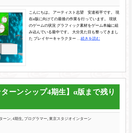
こんにちは。 アーティスト志望 安達裕平です。 現
在α版に向けての最後の作業を行っています。 現状
のゲームの状況 グラフィック素材をゲーム本編に組
み込んでいる最中です。 大分見た目も整ってきまし
た プレイヤーキャラクター …
続きを読む
ターンシップ4期生】α版まで残り
ーン, 4期生
,
プログラマー
,
東京スタジオインターン