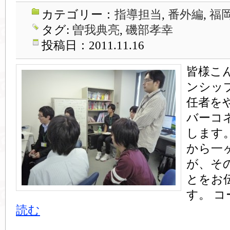
カテゴリー：
指導担当
,
番外編
,
福
タグ:
曽我典亮
,
磯部孝幸
投稿日：2011.11.16
皆様こ
ンシッ
任者を
バーコ
します
から一
が、そ
とをお
す。 コ
読む