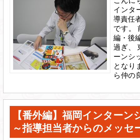
こんに
インタ
導責任
です。
編・後
過ぎ、 
ーンシ
となり
ら仲の良
【番外編】福岡インターン
～指導担当者からのメッセ