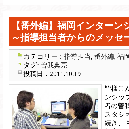
【番外編】福岡インターン
～指導担当者からのメッセ
カテゴリー：
指導担当
,
番外編
,
福
タグ:
曽我典亮
投稿日：2011.10.19
皆様こ
ンシッ
者の曽
スタジ
続き、