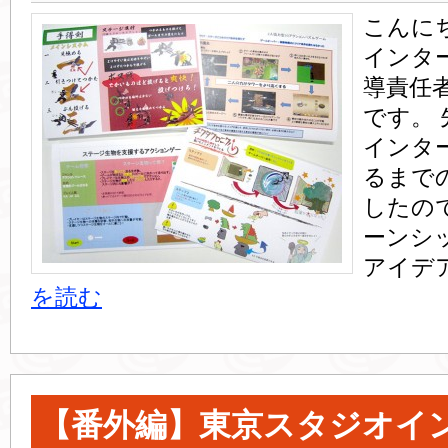
こんに
インタ
導責任
です。
インタ
るまで
したの
ーンシ
アイデ
を読む
【番外編】東京スタジオイ