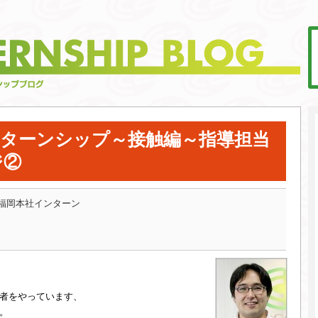
ンターンシップ～接触編～指導担当
ジ②
福岡本社インターン
者をやっています、
。