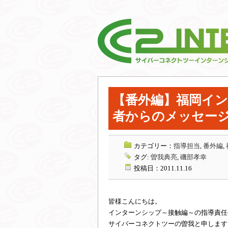
【番外編】福岡イ
者からのメッセー
カテゴリー：
指導担当
,
番外編
,
タグ:
曽我典亮
,
磯部孝幸
投稿日：2011.11.16
皆様こんにちは。
インターンシップ～接触編～の指導責任
サイバーコネクトツーの曽我と申します