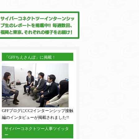
「GFFちえさんぽ」に掲載！
GFFブログにCC2インターンシップ接触
編のインタビューが掲載されました!!
サイバーコネクトツー人事ツイッタ
ー