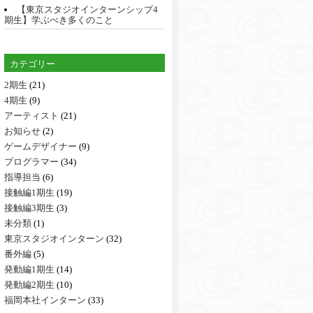
【東京スタジオインターンシップ4
期生】学ぶべき多くのこと
カテゴリー
2期生
(21)
4期生
(9)
アーティスト
(21)
お知らせ
(2)
ゲームデザイナー
(9)
プログラマー
(34)
指導担当
(6)
接触編1期生
(19)
接触編3期生
(3)
未分類
(1)
東京スタジオインターン
(32)
番外編
(5)
発動編1期生
(14)
発動編2期生
(10)
福岡本社インターン
(33)