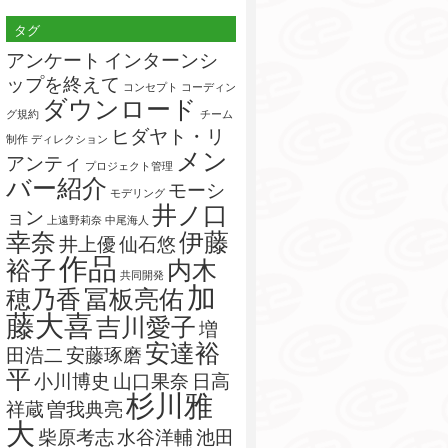
索:
タグ
アンケート
インターンシ
ップを終えて
コンセプト
コーディン
ダウンロード
グ規約
チーム
ヒダヤト・リ
制作
ディレクション
メン
アンティ
プロジェクト管理
バー紹介
モーシ
モデリング
井ノ口
ョン
上遠野莉奈
中尾海人
幸奈
伊藤
井上優
仙石悠
作品
裕子
内木
共同開発
加
穂乃香
冨板亮佑
藤大喜
吉川愛子
増
安達裕
田浩二
安藤琢磨
平
小川博史
山口果奈
日高
杉川雅
祥蔵
曽我典亮
大
柴原考志
水谷洋輔
池田