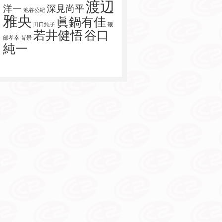
渡辺
洋一
深見尚平
池谷公紀
雅央
眞鍋有佳
田口純子
磯
若井健悟
谷口
部孝幸
背景
純一