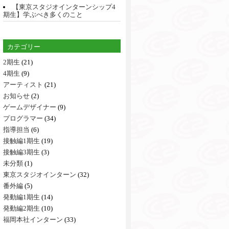
【東京スタジオインターンシップ4
期生】学ぶべき多くのこと
カテゴリー
2期生
(21)
4期生
(9)
アーティスト
(21)
お知らせ
(2)
ゲームデザイナー
(9)
プログラマー
(34)
指導担当
(6)
接触編1期生
(19)
接触編3期生
(3)
未分類
(1)
東京スタジオインターン
(32)
番外編
(5)
発動編1期生
(14)
発動編2期生
(10)
福岡本社インターン
(33)