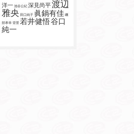
渡辺
洋一
深見尚平
池谷公紀
雅央
眞鍋有佳
田口純子
磯
若井健悟
谷口
部孝幸
背景
純一