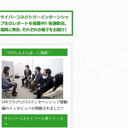
「GFFちえさんぽ」に掲載！
GFFブログにCC2インターンシップ接触
編のインタビューが掲載されました!!
サイバーコネクトツー人事ツイッタ
ー