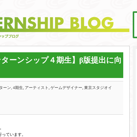
ターンシップ４期生】β版提出に向
ーン, 4期生
,
アーティスト
,
ゲームデザイナー
,
東京スタジオイ
。
行っています。