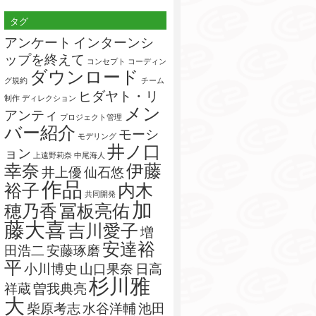
索:
タグ
アンケート
インターンシ
ップを終えて
コンセプト
コーディン
ダウンロード
グ規約
チーム
ヒダヤト・リ
制作
ディレクション
メン
アンティ
プロジェクト管理
バー紹介
モーシ
モデリング
井ノ口
ョン
上遠野莉奈
中尾海人
幸奈
伊藤
井上優
仙石悠
作品
裕子
内木
共同開発
加
穂乃香
冨板亮佑
藤大喜
吉川愛子
増
安達裕
田浩二
安藤琢磨
平
小川博史
山口果奈
日高
杉川雅
祥蔵
曽我典亮
大
柴原考志
水谷洋輔
池田