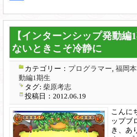
【インターンシップ発動編
ないときこそ冷静に
カテゴリー：
プログラマー
,
福岡本
動編1期生
タグ:
柴原考志
投稿日：2012.06.19
こんに
ップブ
き、あ