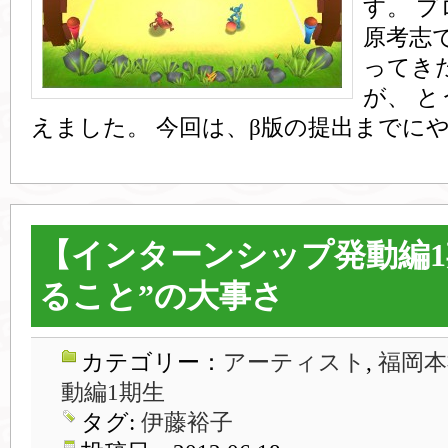
す。 
原考志
ってきた
が、 
えました。 今回は、β版の提出までにや
【インターンシップ発動編1
ること”の大事さ
カテゴリー：
アーティスト
,
福岡本
動編1期生
タグ:
伊藤裕子