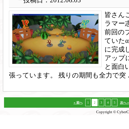
投稿日：2012.06.05
皆さん
ラマー
前回の
ていたα
に完成
アップ
と面白
張っています。 残りの期間も全力で突 
« 前へ
1
2
3
4
5
次へ »
Copyright © CyberCon