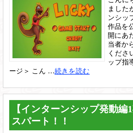
ました
ンシッ
作品を
開にあ
当者か
くださ
ップ指
ージ＞ こん …
続きを読む
【インターンシップ発動編
スパート！！