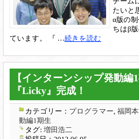
チーム
たいと
α版の
ちはβ
ています。 『 …
続きを読む
【インターンシップ発動編1
『Licky』完成！
カテゴリー：
プログラマー
,
福岡本
動編1期生
タグ:
増田浩二