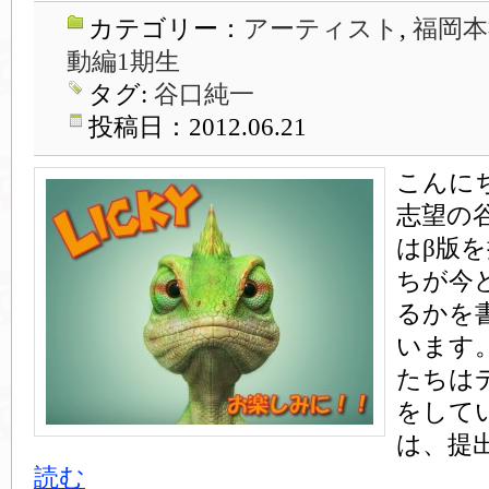
カテゴリー：
アーティスト
,
福岡本
動編1期生
タグ:
谷口純一
投稿日：2012.06.21
こんに
志望の
はβ版
ちが今
るかを
います。
たちは
をして
は、提出
読む