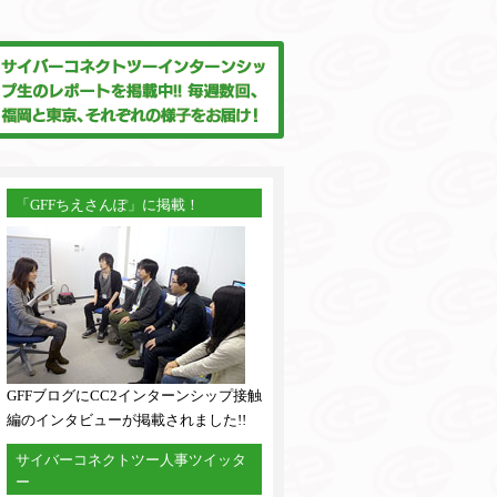
「GFFちえさんぽ」に掲載！
GFFブログにCC2インターンシップ接触
編のインタビューが掲載されました!!
サイバーコネクトツー人事ツイッタ
ー