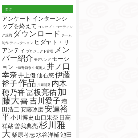
索:
タグ
アンケート
インターンシ
ップを終えて
コンセプト
コーディン
ダウンロード
グ規約
チーム
ヒダヤト・リ
制作
ディレクション
メン
アンティ
プロジェクト管理
バー紹介
モーシ
モデリング
井ノ口
ョン
上遠野莉奈
中尾海人
幸奈
伊藤
井上優
仙石悠
作品
裕子
内木
共同開発
加
穂乃香
冨板亮佑
藤大喜
吉川愛子
増
安達裕
田浩二
安藤琢磨
平
小川博史
山口果奈
日高
杉川雅
祥蔵
曽我典亮
大
柴原考志
水谷洋輔
池田