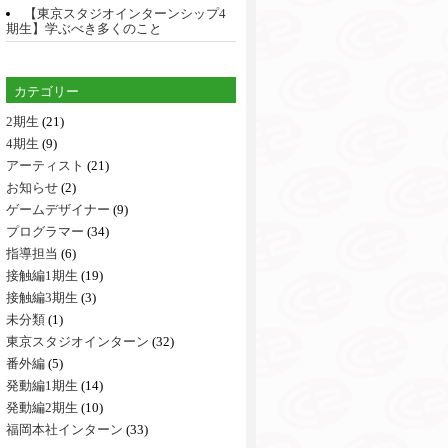
【東京スタジオインターンシップ4
期生】学ぶべき多くのこと
カテゴリー
2期生
(21)
4期生
(9)
アーティスト
(21)
お知らせ
(2)
ゲームデザイナー
(9)
プログラマー
(34)
指導担当
(6)
接触編1期生
(19)
接触編3期生
(3)
未分類
(1)
東京スタジオインターン
(32)
番外編
(5)
発動編1期生
(14)
発動編2期生
(10)
福岡本社インターン
(33)