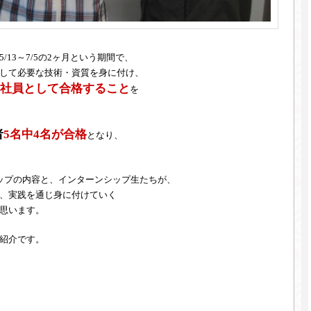
13～7/5の2ヶ月という期間で、
して必要な技術・資質を身に付け、
社員として合格すること
を
者
5名中4名が合格
となり、
ップの内容と、インターンシップ生たちが、
、実践を通じ身に付けていく
思います。
紹介です。