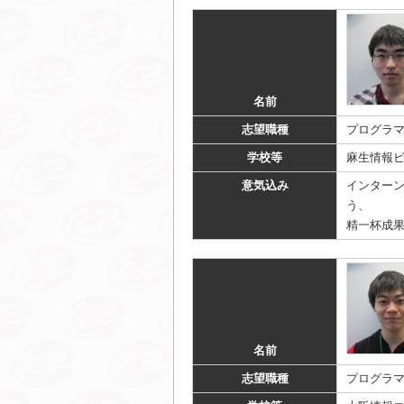
名前
志望職種
プログラ
学校等
麻生情報
意気込み
インター
う、
精一杯成
名前
志望職種
プログラ