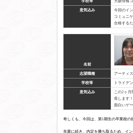
学校等
大阪情報
意気込み
今回のイン
コミュニ
合格するた
名前
志望職種
アーティ
学校等
トライデ
意気込み
この2ヶ
長します
面白いゲ
奇しくも、今回は、第1期生の卒業校の
先輩に続き、内定を勝ち取るため、イン