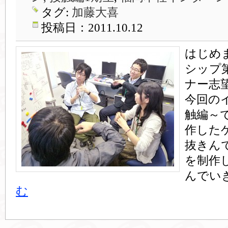
タグ:
加藤大喜
投稿日：2011.10.12
はじめ
シップ
ナー志
今回の
触編～
作した
抜きん
を制作
んでい
む