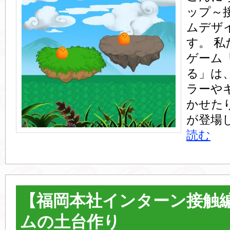
ップ～
ムデザ
す。 
ゲーム
る」は
ラーや
かせた
が登場
読む
【福岡本社インターン接触編
ムの土台作り