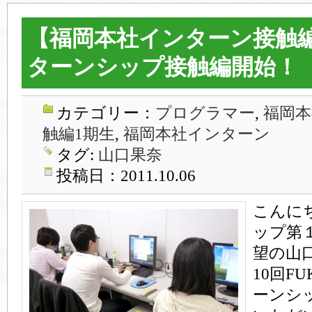
【福岡本社インターン接触
ターンシップ接触編開始！
カテゴリー：
プログラマー
,
福岡本
触編1期生
,
福岡本社インターン
タグ:
山口果奈
投稿日：2011.10.06
こんに
ップ第
望の山
10回F
ーンシ