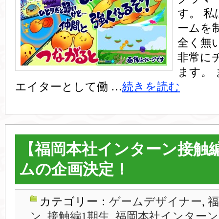
す。 
ームを
全く無
非常に
ます。
エイターとして働 …
続きを読む
【福岡本社インターン接触編
ムの企画決定！
カテゴリー：
ゲームデザイナー
,
ン, 接触編1期生
,
福岡本社インターン