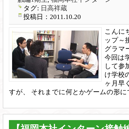
タグ:
日高祥蔵
投稿日：2011.10.20
こんに
ップ～
グラマ
今回は
して参
け学校
ヶ月早
すが、 それまでに何とかゲームの形に
【福岡本社インターン接触編