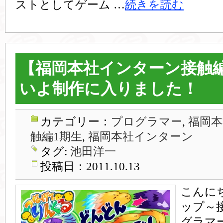
ストとしてゲーム …
続きを読む
【福岡本社インターン接触
いよ制作に入りました！
カテゴリー：
プログラマー
,
福岡本
触編1期生
,
福岡本社インターン
タグ:
池田洋一
投稿日：2011.10.13
こんに
ップ～
グラマ