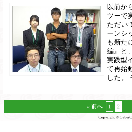
以前か
ツーで
ただい
ーンシ
も新た
編』と
実践型
て再始
した。 
« 前へ
1
2
Copyright © CyberCon