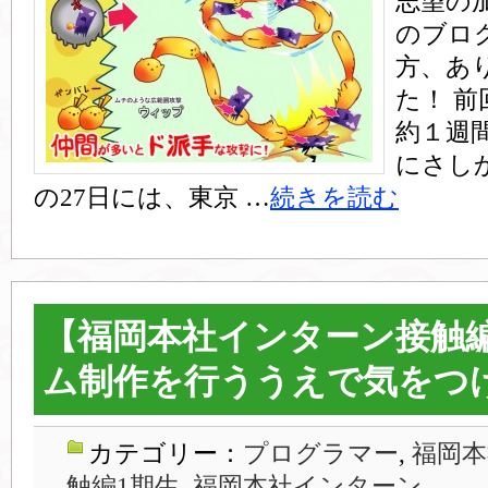
志望の
のブロ
方、あ
た！ 
約１週
にさし
の27日には、東京 …
続きを読む
【福岡本社インターン接触編
ム制作を行ううえで気をつ
カテゴリー：
プログラマー
,
福岡本
触編1期生
,
福岡本社インターン