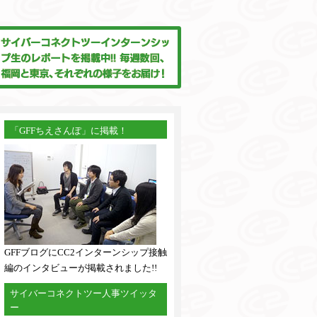
「GFFちえさんぽ」に掲載！
GFFブログにCC2インターンシップ接触
編のインタビューが掲載されました!!
サイバーコネクトツー人事ツイッタ
ー