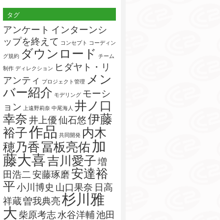
索:
タグ
アンケート
インターンシ
ップを終えて
コンセプト
コーディン
ダウンロード
グ規約
チーム
ヒダヤト・リ
制作
ディレクション
メン
アンティ
プロジェクト管理
バー紹介
モーシ
モデリング
井ノ口
ョン
上遠野莉奈
中尾海人
幸奈
伊藤
井上優
仙石悠
作品
裕子
内木
共同開発
加
穂乃香
冨板亮佑
藤大喜
吉川愛子
増
安達裕
田浩二
安藤琢磨
平
小川博史
山口果奈
日高
杉川雅
祥蔵
曽我典亮
大
柴原考志
水谷洋輔
池田