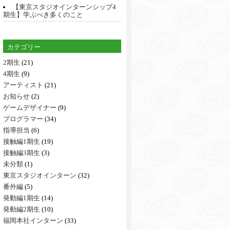
【東京スタジオインターンシップ4
期生】学ぶべき多くのこと
カテゴリー
2期生
(21)
4期生
(9)
アーティスト
(21)
お知らせ
(2)
ゲームデザイナー
(9)
プログラマー
(34)
指導担当
(6)
接触編1期生
(19)
接触編3期生
(3)
未分類
(1)
東京スタジオインターン
(32)
番外編
(5)
発動編1期生
(14)
発動編2期生
(10)
福岡本社インターン
(33)