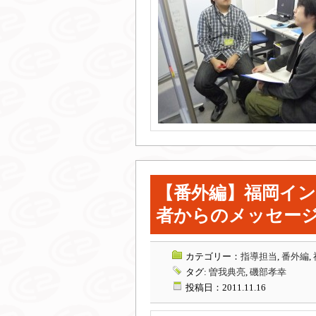
【番外編】福岡イ
者からのメッセー
カテゴリー：
指導担当
,
番外編
,
タグ:
曽我典亮
,
磯部孝幸
投稿日：2011.11.16