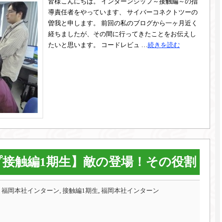
皆様こんにちは。 インターンシップ～接触編～の指
導責任者をやっています、 サイバーコネクトツーの
曽我と申します。 前回の私のブログから一ヶ月近く
経ちましたが、その間に行ってきたことをお伝えし
たいと思います。 コードレビュ …
続きを読む
接触編1期生】敵の登場！その役割
,
福岡本社インターン, 接触編1期生
,
福岡本社インターン