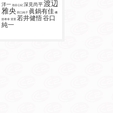
渡辺
洋一
深見尚平
池谷公紀
雅央
眞鍋有佳
田口純子
磯
若井健悟
谷口
部孝幸
背景
純一