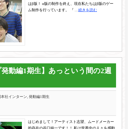
はβ版！ α版の制作を終え、現在私たちはβ版のゲー
ム制作を行っています。 『 …
続きを読む
発動編1期生】あっという間の2週
本社インターン, 発動編1期生
はじめまして！アーティスト志望、ムードメーカー
的存在の谷口純一です！！ 私は世界中の人々を感動