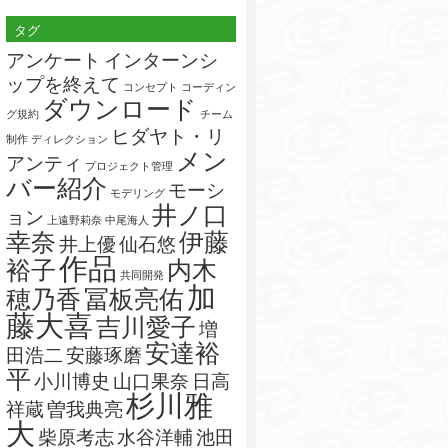
索:
タグ
アンケート
インターンシ
ップを終えて
コンセプト
コーディン
ダウンロード
グ規約
チーム
ヒダヤト・リ
制作
ディレクション
メン
アンティ
プロジェクト管理
バー紹介
モーシ
モデリング
井ノ口
ョン
上遠野莉奈
中尾海人
幸奈
伊藤
井上優
仙石悠
作品
裕子
内木
共同開発
加
穂乃香
冨板亮佑
藤大喜
吉川愛子
増
安達裕
田浩二
安藤琢磨
平
小川博史
山口果奈
日高
杉川雅
祥蔵
曽我典亮
大
柴原考志
水谷洋輔
池田