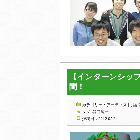
【インターンシップ
間！
カテゴリー：
アーティスト
,
福岡
タグ:
谷口純一
投稿日：2012.05.24