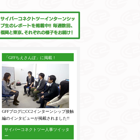
「GFFちえさんぽ」に掲載！
GFFブログにCC2インターンシップ接触
編のインタビューが掲載されました!!
サイバーコネクトツー人事ツイッタ
ー