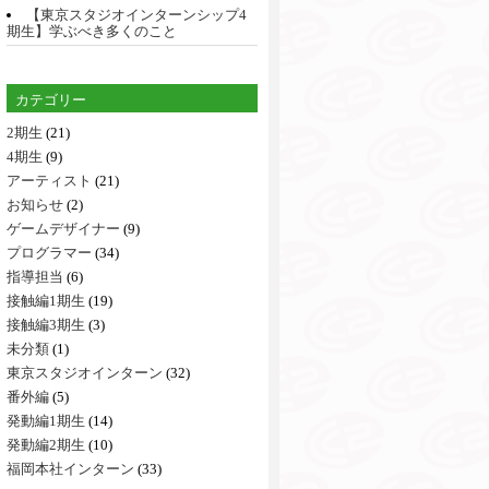
【東京スタジオインターンシップ4
期生】学ぶべき多くのこと
カテゴリー
2期生
(21)
4期生
(9)
アーティスト
(21)
お知らせ
(2)
ゲームデザイナー
(9)
プログラマー
(34)
指導担当
(6)
接触編1期生
(19)
接触編3期生
(3)
未分類
(1)
東京スタジオインターン
(32)
番外編
(5)
発動編1期生
(14)
発動編2期生
(10)
福岡本社インターン
(33)