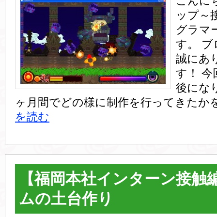
こんに
ップ～
グラマ
す。 
誠にあ
す！ 
後にな
ヶ月間でどの様に制作を行ってきたかを
を読む
【福岡本社インターン接触編
ムの土台作り