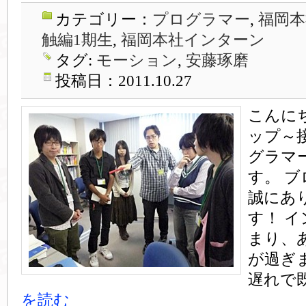
カテゴリー：
プログラマー
,
福岡本
触編1期生
,
福岡本社インターン
タグ:
モーション
,
安藤琢磨
投稿日：2011.10.27
こんに
ップ～
グラマ
す。 
誠にあ
す！ 
まり、
が過ぎ
遅れで
を読む