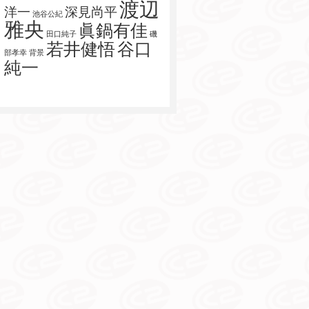
渡辺
洋一
深見尚平
池谷公紀
雅央
眞鍋有佳
田口純子
磯
若井健悟
谷口
部孝幸
背景
純一