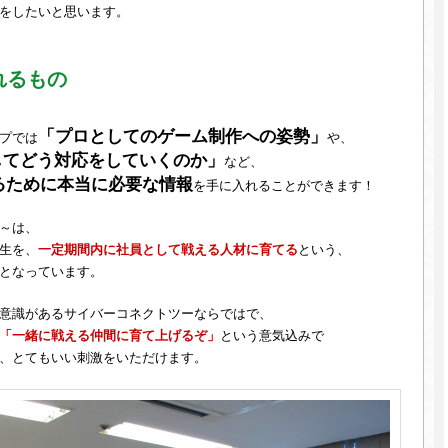
をしたいと思います。
れるもの
「プロとしてのゲーム制作への姿勢」
プでは
や、
してどう対応をしていくのか」
など、
るために本当に必要な情報
を手に入れることができます！
～は、
生を、
一定期間内に社員として戦える人材に育てる
という、
となっています。
意識があるサイバーコネクトツーならではで、
「一緒に戦える仲間に育て上げるぞ」
という意気込みで
、とてもいい刺激をいただけます。