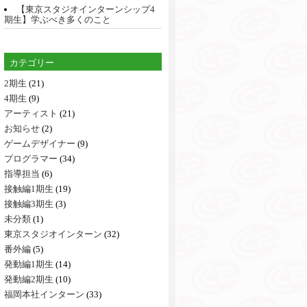
【東京スタジオインターンシップ4
期生】学ぶべき多くのこと
カテゴリー
2期生
(21)
4期生
(9)
アーティスト
(21)
お知らせ
(2)
ゲームデザイナー
(9)
プログラマー
(34)
指導担当
(6)
接触編1期生
(19)
接触編3期生
(3)
未分類
(1)
東京スタジオインターン
(32)
番外編
(5)
発動編1期生
(14)
発動編2期生
(10)
福岡本社インターン
(33)