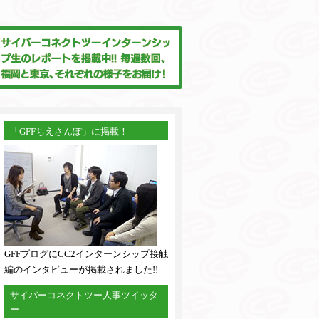
「GFFちえさんぽ」に掲載！
GFFブログにCC2インターンシップ接触
編のインタビューが掲載されました!!
サイバーコネクトツー人事ツイッタ
ー