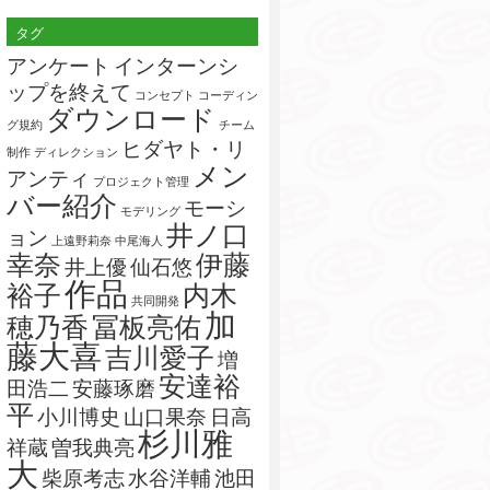
索:
タグ
アンケート
インターンシ
ップを終えて
コンセプト
コーディン
ダウンロード
グ規約
チーム
ヒダヤト・リ
制作
ディレクション
メン
アンティ
プロジェクト管理
バー紹介
モーシ
モデリング
井ノ口
ョン
上遠野莉奈
中尾海人
幸奈
伊藤
井上優
仙石悠
作品
裕子
内木
共同開発
加
穂乃香
冨板亮佑
藤大喜
吉川愛子
増
安達裕
田浩二
安藤琢磨
平
小川博史
山口果奈
日高
杉川雅
祥蔵
曽我典亮
大
柴原考志
水谷洋輔
池田