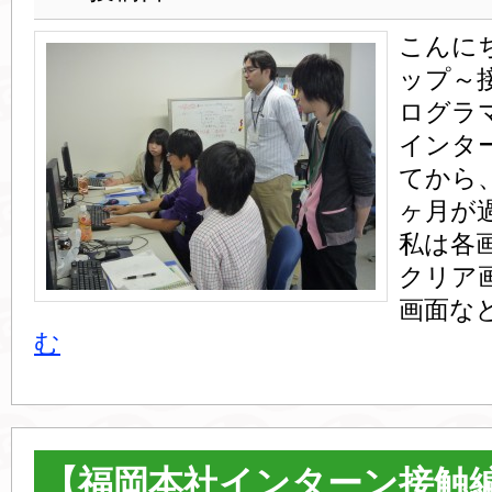
こんに
ップ～
ログラ
インタ
てから
ヶ月が
私は各
クリア
画面など
む
【福岡本社インターン接触