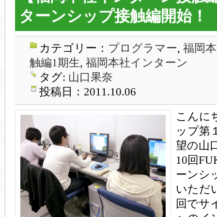
ターンシップ接触編開始！
カテゴリー：
プログラマー
,
福岡本
触編1期生
,
福岡本社インターン
タグ:
山口果奈
投稿日：2011.10.06
こんに
ップ第
望の山
10回F
ーンシ
いただ
回でサ