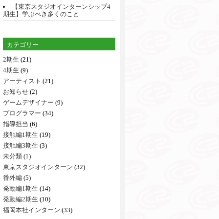
【東京スタジオインターンシップ4
期生】学ぶべき多くのこと
カテゴリー
2期生
(21)
4期生
(9)
アーティスト
(21)
お知らせ
(2)
ゲームデザイナー
(9)
プログラマー
(34)
指導担当
(6)
接触編1期生
(19)
接触編3期生
(3)
未分類
(1)
東京スタジオインターン
(32)
番外編
(5)
発動編1期生
(14)
発動編2期生
(10)
福岡本社インターン
(33)