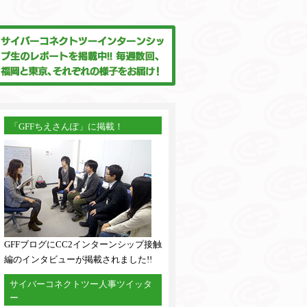
「GFFちえさんぽ」に掲載！
GFFブログにCC2インターンシップ接触
編のインタビューが掲載されました!!
サイバーコネクトツー人事ツイッタ
ー