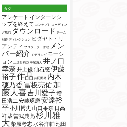
索:
タグ
アンケート
インターンシ
ップを終えて
コンセプト
コーディン
ダウンロード
グ規約
チーム
ヒダヤト・リ
制作
ディレクション
メン
アンティ
プロジェクト管理
バー紹介
モーシ
モデリング
井ノ口
ョン
上遠野莉奈
中尾海人
幸奈
伊藤
井上優
仙石悠
作品
裕子
内木
共同開発
加
穂乃香
冨板亮佑
藤大喜
吉川愛子
増
安達裕
田浩二
安藤琢磨
平
小川博史
山口果奈
日高
杉川雅
祥蔵
曽我典亮
大
柴原考志
水谷洋輔
池田