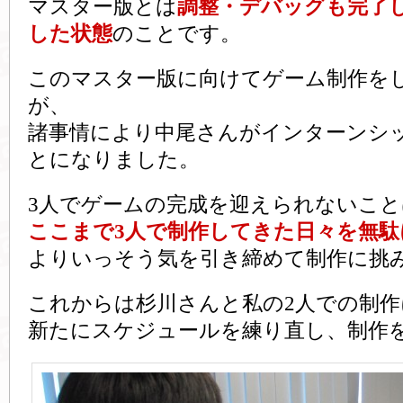
マスター版とは
調整・デバッグも完了
した状態
のことです。
このマスター版に向けてゲーム制作を
が、
諸事情により中尾さんがインターンシ
とになりました。
3人でゲームの完成を迎えられないこ
ここまで3人で制作してきた日々を無
よりいっそう気を引き締めて制作に挑
これからは杉川さんと私の2人での制
新たにスケジュールを練り直し、制作