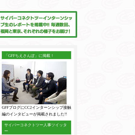
「GFFちえさんぽ」に掲載！
GFFブログにCC2インターンシップ接触
編のインタビューが掲載されました!!
サイバーコネクトツー人事ツイッタ
ー