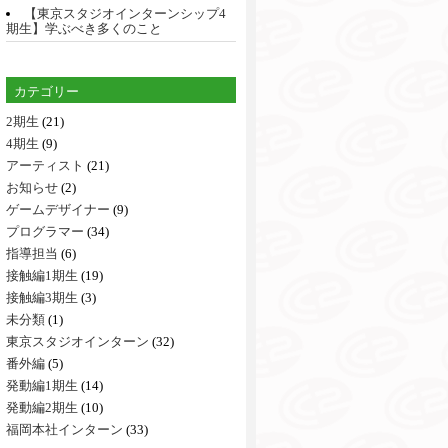
【東京スタジオインターンシップ4
期生】学ぶべき多くのこと
カテゴリー
2期生
(21)
4期生
(9)
アーティスト
(21)
お知らせ
(2)
ゲームデザイナー
(9)
プログラマー
(34)
指導担当
(6)
接触編1期生
(19)
接触編3期生
(3)
未分類
(1)
東京スタジオインターン
(32)
番外編
(5)
発動編1期生
(14)
発動編2期生
(10)
福岡本社インターン
(33)