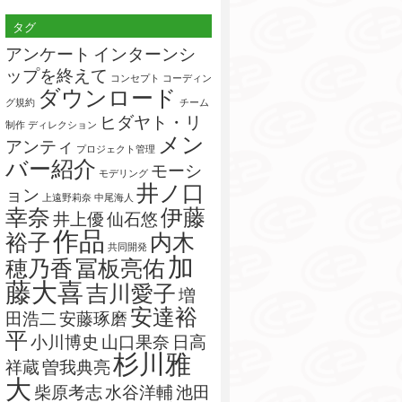
索:
タグ
アンケート
インターンシ
ップを終えて
コンセプト
コーディン
ダウンロード
グ規約
チーム
ヒダヤト・リ
制作
ディレクション
メン
アンティ
プロジェクト管理
バー紹介
モーシ
モデリング
井ノ口
ョン
上遠野莉奈
中尾海人
幸奈
伊藤
井上優
仙石悠
作品
裕子
内木
共同開発
加
穂乃香
冨板亮佑
藤大喜
吉川愛子
増
安達裕
田浩二
安藤琢磨
平
小川博史
山口果奈
日高
杉川雅
祥蔵
曽我典亮
大
柴原考志
水谷洋輔
池田