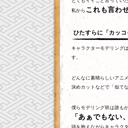
とてもイイこと言ってい
これも言わ
私から
ひたすらに「カッコ
キャラクターモデリング
す。
どんなに素晴らしいアニ
決めカットなどで「似て
僕らモデリング班は誰も
「あぁでもない
頭を抱えながらキャラク