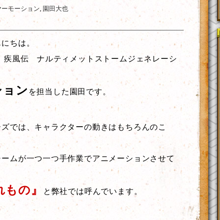
ヤーモーション
,
園田大也
んにちは。
 疾風伝 ナルティメットストームジェネレーシ
ション
を担当した園田です。
ーズでは、キャラクターの動きはもちろんのこ
チームが一つ一つ手作業でアニメーションさせて
れもの』
と弊社では呼んでいます。