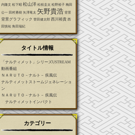
松山洋
内隆文
松下昭
松枝圭太
松野裕子
梅田
矢野貴浩
公一
田村勇樹
矢澤竜太
背景
背景グラフィック
西川裕貴
菅田健太郎
西
田慎祐
角田瑞紀
タイトル情報
「ナルティメット」シリーズUSTREAM
動画番組
ＮＡＲＵＴＯ－ナルト－ 疾風伝
ナルティメットストームジェネレーショ
ン
ＮＡＲＵＴＯ－ナルト－ 疾風伝
ナルティメットインパクト
カテゴリー