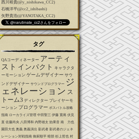
西川裕貴(@y_nishikawa_CC2)
石橋洋平(@cc2_ishibashi)
矢野貴浩(@YANOTAKA_CC2)
タグ
アーティ
QAコーディネーター
スト
インパクト
キャラクタ
ゲームデザイナー
ーモーション
サウ
ジ
ンドデザイナー
サウンドプログラマー
ェネレーション
ス
トーム3
ディレクター
プレイヤーモ
プログラマー
ーション
ボスバトル攻略
指南
ローカライズ管理
中田聖三
伊藤 寛将
伏見
直
佐藤尚央
八田博和
内野雄太
効果音
南 力也
園田大也
奥義
奥義演出
影武者
影武者のジェネ
レーション対戦指南
御厨順平
暗部
杉上哲也
村