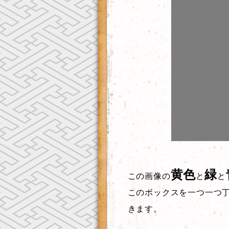
黄色
緑
この画像の
と
と
このボックスを一つ一つ
きます。