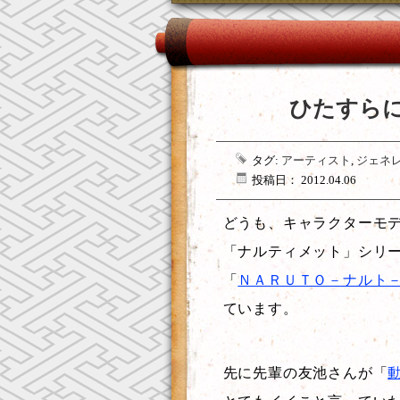
ひたすら
タグ:
アーティスト
,
ジェネ
投稿日： 2012.04.06
どうも、キャラクターモ
「ナルティメット」シリ
「
ＮＡＲＵＴＯ－ナルト－
ています。
先に先輩の友池さんが「