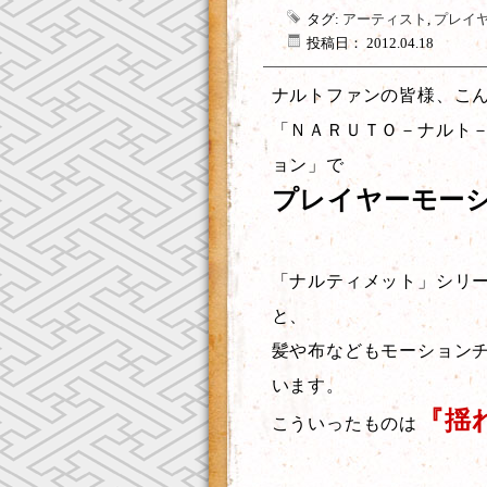
タグ:
アーティスト
,
プレイ
投稿日： 2012.04.18
ナルトファンの皆様、こ
「ＮＡＲＵＴＯ－ナルト－
ョン」で
プレイヤーモー
「ナルティメット」シリ
と、
髪や布などもモーション
います。
『揺
こういったものは