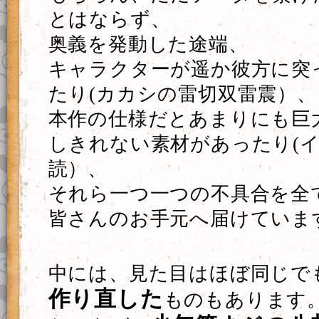
とはならず、
奥義を発動した途端、
キャラクターが遥か彼方に突
たり(カカシの雷切双雷震）、
本作の仕様だとあまりにも巨
しきれない素材があったり(
読）、
それら一つ一つの不具合を全
皆さんのお手元へ届けていま
中には、見た目はほぼ同じで
作り直した
ものもあります