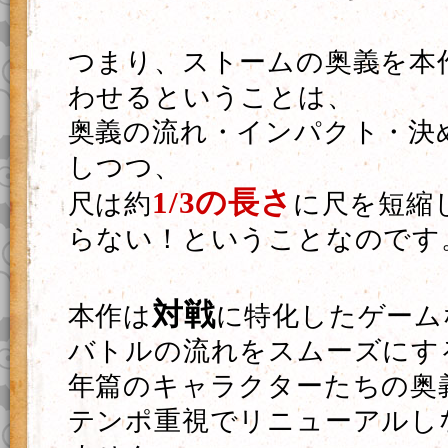
つまり、ストームの奥義を本
わせるということは、
奥義の流れ・インパクト・決
しつつ、
1/3の長さ
尺は約
に尺を短縮
らない！ということなのです
対戦
本作は
に特化したゲーム
バトルの流れをスムーズにす
年篇のキャラクターたちの奥
テンポ重視でリニューアルし