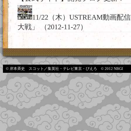
11/22（木）USTREAM動画配信
大戦」
（2012-11-27）
© 岸本斉史 スコット／集英社・テレビ東京・ぴえろ © 2012 NBGI