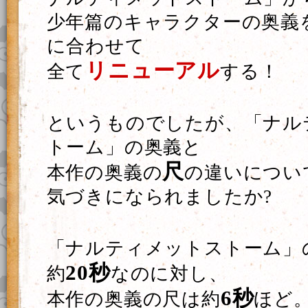
少年篇のキャラクターの奥義
に合わせて
リニューアル
全て
する！
というものでしたが、「ナル
トーム」の奥義と
尺
本作の奥義の
の違いについ
気づきになられましたか?
「ナルティメットストーム」
20秒
約
なのに対し、
6秒
本作の奥義の尺は約
ほど