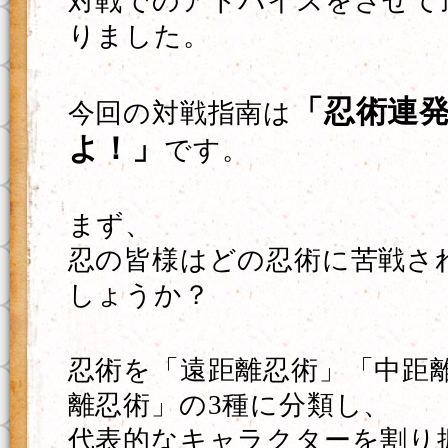
対戦でのアドバイスをさせて
りました。
「忍術連
今回の対戦指南は
よ！」
です。
まず、
忍の皆様はどの忍術に苦戦さ
しょうか？
忍術を「遠距離忍術」「中距
離忍術」の3種に分類し、
代表的なキャラクターを割り