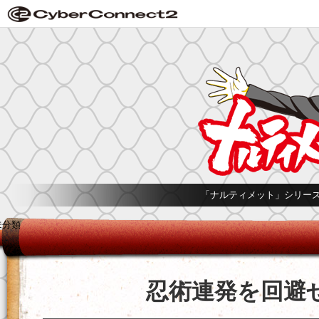
「ナルティメット」シリー
未分類
忍術連発を回避せ