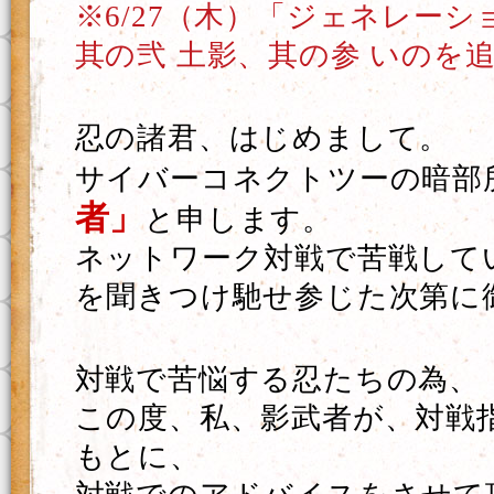
※6/27（木）「ジェネレー
其の弐 土影、其の参 いのを
忍の諸君、はじめまして。
サイバーコネクトツーの暗部
者」
と申します。
ネットワーク対戦で苦戦して
を聞きつけ馳せ参じた次第に
対戦で苦悩する忍たちの為、
この度、私、影武者が、対戦
もとに、