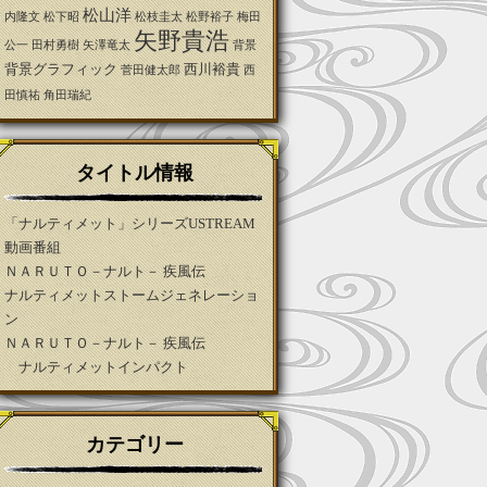
松山洋
内隆文
松下昭
松枝圭太
松野裕子
梅田
矢野貴浩
公一
田村勇樹
矢澤竜太
背景
背景グラフィック
西川裕貴
菅田健太郎
西
田慎祐
角田瑞紀
タイトル情報
「ナルティメット」シリーズUSTREAM
動画番組
ＮＡＲＵＴＯ－ナルト－ 疾風伝
ナルティメットストームジェネレーショ
ン
ＮＡＲＵＴＯ－ナルト－ 疾風伝
ナルティメットインパクト
カテゴリー