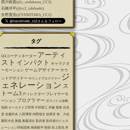
西川裕貴(@y_nishikawa_CC2)
石橋洋平(@cc2_ishibashi)
矢野貴浩(@YANOTAKA_CC2)
タグ
アーティ
QAコーディネーター
スト
インパクト
キャラクタ
ゲームデザイナー
ーモーション
サウ
ジ
ンドデザイナー
サウンドプログラマー
ェネレーション
ス
トーム3
ディレクター
プレイヤーモ
プログラマー
ーション
ボスバトル攻略
指南
ローカライズ管理
中田聖三
伊藤 寛将
伏見
直
佐藤尚央
八田博和
内野雄太
効果音
南 力也
園田大也
奥義
奥義演出
影武者
影武者のジェネ
レーション対戦指南
御厨順平
暗部
杉上哲也
村