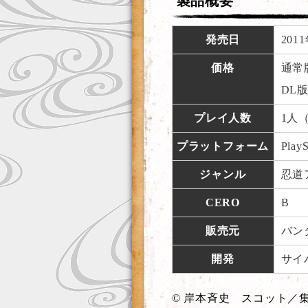
製品概要
発売日
201
価格
通常
DL版
プレイ人数
1人
プラットフォーム
PlayS
ジャンル
忍道
CERO
B
販売元
バン
開発
サイ
© 岸本斉史 スコット／集英