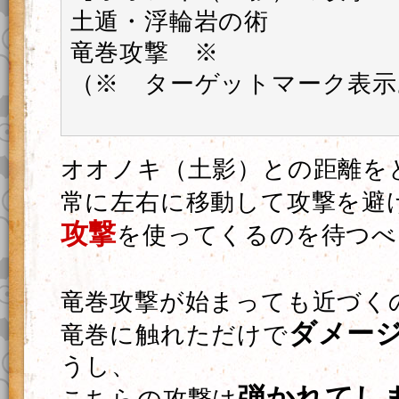
土遁・浮輪岩の術
竜巻攻撃 ※
（※ ターゲットマーク表示
オオノキ（土影）との距離を
常に左右に移動して攻撃を避
攻撃
を使ってくるのを待つべ
竜巻攻撃が始まっても近づく
ダメー
竜巻に触れただけで
うし、
弾かれてし