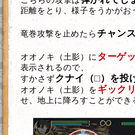
こちらの攻撃は
距離をとり、様子をうかがお
チャン
竜巻攻撃を止めたら
ターゲ
オオノキ（土影）に
表示されるので、
クナイ（□）を投
すかさず
ギック
オオノキ（土影）を
せ、地上に降ろすことができ