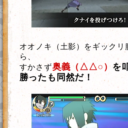
オオノキ（土影）をギックリ
ら、
奥義（△△○）
を
すかさず
勝ったも同然だ！