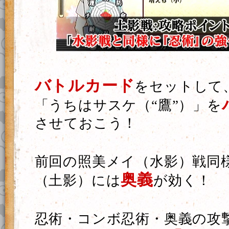
バトルカード
をセットして
「うちはサスケ（“鷹”）」を
させておこう！
前回の照美メイ（水影）戦同
奥義
（土影）には
が効く！
忍術・コンボ忍術・奥義の攻