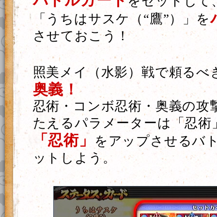
バトルカード
をセットして
「うちはサスケ（“鷹”）」を
させておこう！
照美メイ（水影）戦で頼るべ
奥義！
忍術・コンボ忍術・奥義の攻
たえるパラメーターは「忍術
「忍術」
をアップさせるバ
ットしよう。