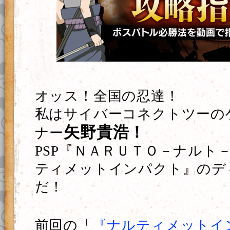
オッス！全国の忍達！
私はサイバーコネクトツーの
矢野貴浩！
ナー
PSP『ＮＡＲＵＴＯ－ナルト
ティメットインパクト』のデ
だ！
前回の「
『ナルティメットイ