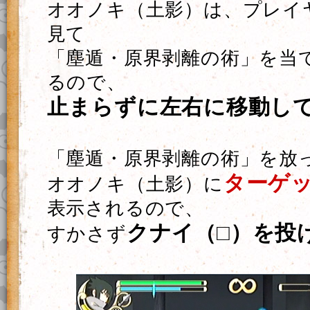
オオノキ（土影）は、プレイ
見て
「塵遁・原界剥離の術」を当
るので、
止まらずに左右に移動し
「塵遁・原界剥離の術」を放
ターゲ
オオノキ（土影）に
表示されるので、
クナイ（□）を投
すかさず