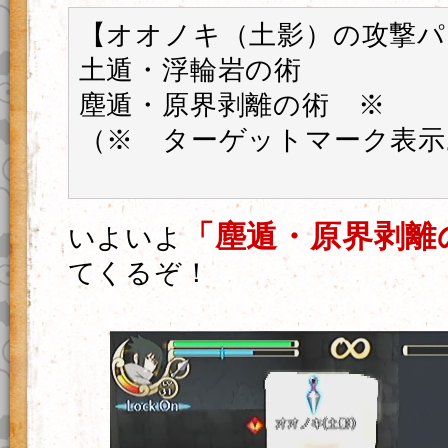
【オオノキ（土影）の攻撃パ
土遁・浮輪岩の術
塵遁・原界剥離の術 ※
（※ ターゲットマーク表示
「塵遁・原界剥離
いよいよ
てくるぞ！