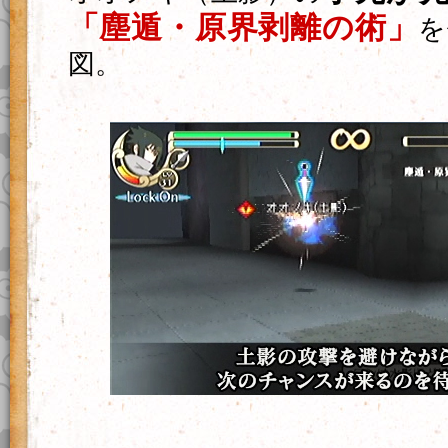
「塵遁・原界剥離の術」
を
図。