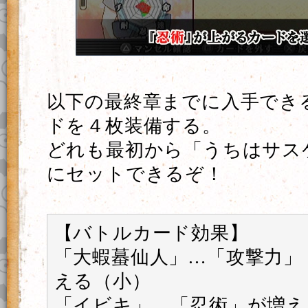
以下の最終章までに入手でき
ドを４枚装備する。
どれも最初から「うちはサスケ
にセットできるぞ！
【バトルカード効果】
「大蝦蟇仙人」…「攻撃力」
える（小）
「イビキ」…「忍術」が増え