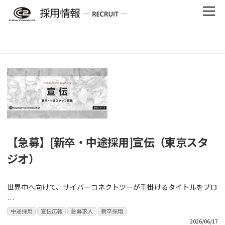
Skip
to
content
【新卒採用】の記事一覧
【急募】[新卒・中途採用]宣伝（東京スタ
ジオ）
世界中へ向けて、サイバーコネクトツーが手掛けるタイトルをプロ
…
中途採用
宣伝広報
急募求人
新卒採用
2026/06/17