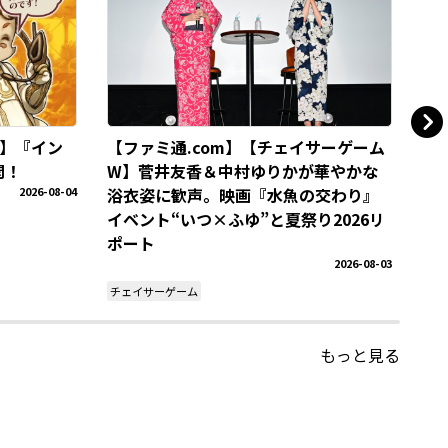
】『イン
【ファミ通.com】【チェイサーゲーム
サ
開！
W】菅井友香＆中村ゆりかが華やかな
202
2026-08-04
浴衣姿に歓声。映画『水魚の交わり』
イベント“いつ×ふゆ”と夏祭り2026リ
福岡
ポート
2026-08-03
チェイサーゲーム
もっと見る