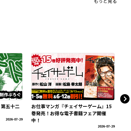
もっと見る
 第五十二
お仕事マンガ『チェイサーゲーム』15
公
巻発売！お得な電子書籍フェア開催
の
2026-07-29
中！
2026-07-29
戦場