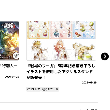
！特別ムー
『戦場のフーガ』5周年記念描き下ろし
『
イラストを使用したアクリルスタンド
D
2026-07-29
が新発売！
2026-07-29
戦場
CC2ストア
戦場のフーガ