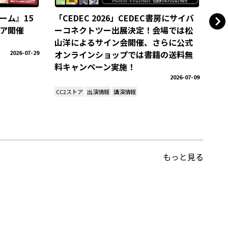
ーム』15
「CEDEC 2026」CEDEC書房にサイバ
公
ア開催
ーコネクトツー出展決定！会場では松
の
山洋によるサイン会開催、さらに公式
電
2026-07-29
オンラインショップでは書籍の送料無
料キャンペーン実施！
CC
2026-07-09
CC2ストア
出演情報
講演情報
もっと見る