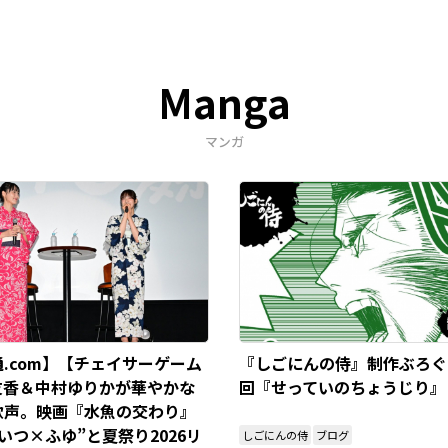
Manga
マンガ
.com】【チェイサーゲーム
『しごにんの侍』制作ぶろぐ
友香＆中村ゆりかが華やかな
回『せっていのちょうじり』
歓声。映画『水魚の交わり』
いつ×ふゆ”と夏祭り2026リ
しごにんの侍
ブログ