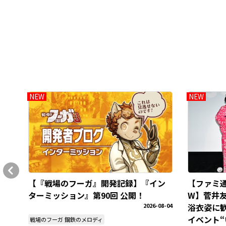
NEW
NEW
【『戦場のフーガ』開発記録】『イン
【ファミ通
ターミッション』第90回 公開！
W】菅井
2026-08-04
浴衣姿に
イベント“
戦場のフーガ 鋼鉄のメロディ