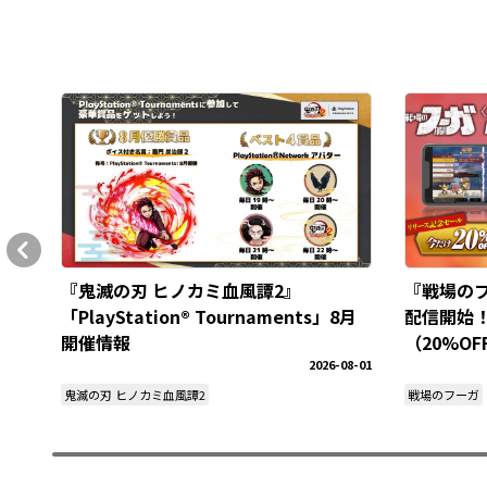
『鬼滅の刃 ヒノカミ血風譚2』
『戦場の
「PlayStation® Tournaments」8月
配信開始
開催情報
（20%O
2026-08-01
鬼滅の刃 ヒノカミ血風譚2
戦場のフーガ