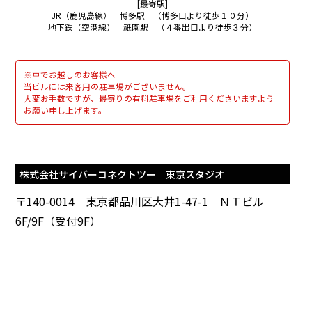
[最寄駅]
JR（鹿児島線） 博多駅 （博多口より徒歩１０分）
SITEMAP
地下鉄（空港線） 祇園駅 （４番出口より徒歩３分）
EN
※車でお越しのお客様へ
当ビルには来客用の駐車場がございません。
大変お手数ですが、最寄りの有料駐車場をご利用くださいますよう
お願い申し上げます。
株式会社サイバーコネクトツー 東京スタジオ
〒140-0014 東京都品川区大井1-47-1 ＮＴビル
6F/9F（受付9F）