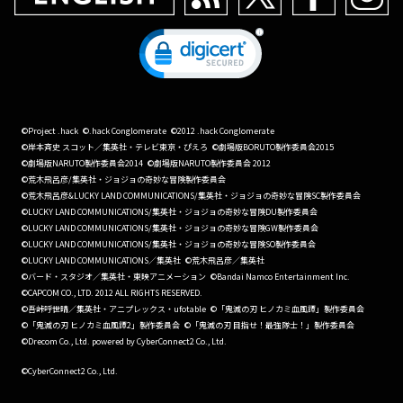
©Project .hack
©.hack Conglomerate
©2012 .hack Conglomerate
©岸本斉史 スコット／集英社・テレビ東京・ぴえろ
©劇場版BORUTO製作委員会2015
©劇場版NARUTO製作委員会2014
©劇場版NARUTO製作委員会 2012
©荒木飛呂彦/集英社・ジョジョの奇妙な冒険製作委員会
©荒木飛呂彦&LUCKY LAND COMMUNICATIONS/集英社・ジョジョの奇妙な冒険SC製作委員会
©LUCKY LAND COMMUNICATIONS/集英社・ジョジョの奇妙な冒険DU製作委員会
©LUCKY LAND COMMUNICATIONS/集英社・ジョジョの奇妙な冒険GW製作委員会
©LUCKY LAND COMMUNICATIONS/集英社・ジョジョの奇妙な冒険SO製作委員会
©LUCKY LAND COMMUNICATIONS／集英社
©荒木飛呂彦／集英社
©バード・スタジオ／集英社・東映アニメーション
©Bandai Namco Entertainment Inc.
©CAPCOM CO., LTD. 2012 ALL RIGHTS RESERVED.
©吾峠呼世晴／集英社・アニプレックス・ufotable
©「鬼滅の刃 ヒノカミ血風譚」製作委員会
©「鬼滅の刃 ヒノカミ血風譚2」製作委員会
©「鬼滅の刃 目指せ！最強隊士！」製作委員会
©Drecom Co., Ltd. powered by CyberConnect2 Co., Ltd.
©CyberConnect2 Co., Ltd.