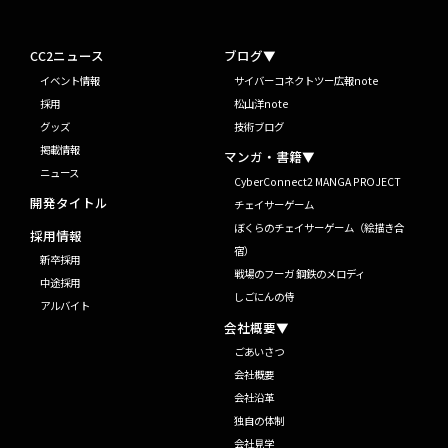
CC2ニュース
ブログ▼
イベント情報
サイバーコネクトツー広報note
採用
松山洋note
グッズ
技術ブログ
掲載情報
マンガ・書籍▼
ニュース
CyberConnect2 MANGA PROJECT
開発タイトル
チェイサーゲーム
ぼくらのチェイサーゲーム（絵描き合
採用情報
宿）
新卒採用
戦場のフーガ 鋼鉄のメロディ
中途採用
しごにんの侍
アルバイト
会社概要▼
ごあいさつ
会社概要
会社沿革
独自の体制
会社見学