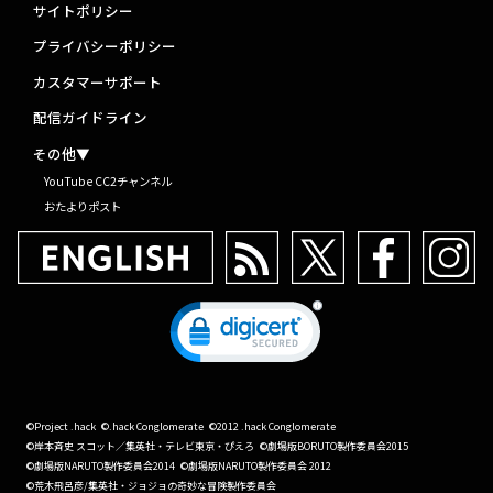
サイトポリシー
プライバシーポリシー
カスタマーサポート
配信ガイドライン
その他▼
YouTube CC2チャンネル
おたよりポスト
©Project .hack
©.hack Conglomerate
©2012 .hack Conglomerate
©岸本斉史 スコット／集英社・テレビ東京・ぴえろ
©劇場版BORUTO製作委員会2015
©劇場版NARUTO製作委員会2014
©劇場版NARUTO製作委員会 2012
©荒木飛呂彦/集英社・ジョジョの奇妙な冒険製作委員会