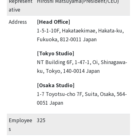
Represent
Hiroshi Matsuyama(President/CEO)
ative
SITEMAP
Address
[Head Office]
EN
1-5-1-10F, Hakataekimae, Hakata-ku,
Fukuoka, 812-0011 Japan
[Tokyo Studio]
NT Building 6F, 1-47-1, Oi, Shinagawa-
ku, Tokyo, 140-0014 Japan
[Osaka Studio]
1-7 Toyotsu-cho 7F, Suita, Osaka, 564-
0051 Japan
Employee
325
s