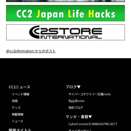
@cc2information からのポスト
CC2ニュース
ブログ▼
イベント情報
サイバーコネクトツー広報note
採用
松山洋note
グッズ
技術ブログ
掲載情報
マンガ・書籍▼
ニュース
CyberConnect2 MANGA PROJECT
開発タイトル
チェイサーゲーム