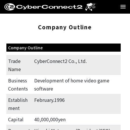
GAME
Company Outline
MANGA・NOVEL
Company Outline
FILM
Trade
CyberConnect2 Co., Ltd.
CC2STORE
Name
Business
Development of home video game
COMPANY
Contents
software
BLOG
Establish
February.1996
ment
RECRUIT
Capital
40,000,000yen
SNS