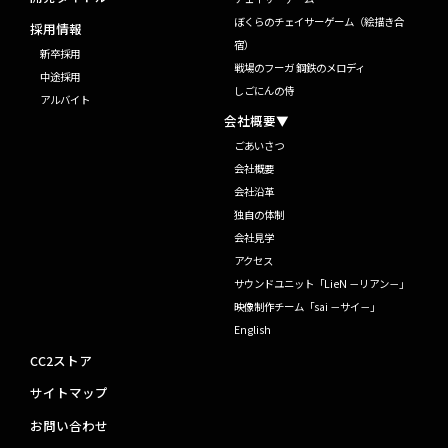
ぼくらのチェイサーゲーム（絵描き合
採用情報
宿）
新卒採用
戦場のフーガ 鋼鉄のメロディ
中途採用
しごにんの侍
アルバイト
会社概要▼
ごあいさつ
会社概要
会社沿革
独自の体制
会社見学
アクセス
サウンドユニット「LieN －リアン－」
映像制作チーム「sai －サイ－」
English
CC2ストア
サイトマップ
お問い合わせ