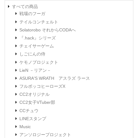
すべての商品
戦場のフーガ
テイルコンチェルト
Solatorobo それからCODAへ
『.hack』シリーズ
チェイサーゲーム
しごにんの侍
ケモノプロジェクト
LieN －リアン－
ASURA'S WRATH アスラズ ラース
フルボッコヒーローズX
CC2オリジナル
CC2女子VTuber部
CCチュウ
LINEスタンプ
Music
アンソロジープロジェクト