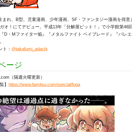
日生まれ、B型。児童漫画、少年漫画、SF・ファンタジー漫画を得意
ガオ！にてデビュー。平成13年「分解屋ピット！」で小学館第48
『D・Mファイター焔』『メタルファイト ベイブレード』『バレ
。
ント：
@takafumi_adachi
ページ
.com（隔週火曜更新）
覧】
https://www.famitsu.com/special/fuga