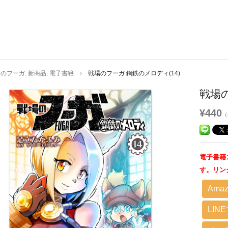
場のフーガ
,
新商品
,
電子書籍
戦場のフーガ 鋼鉄のメロディ(14)
戦場の
¥440
（
電子書籍
す。リン
Amaz
LIN