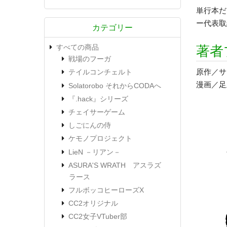
単行本だ
ー代表取
カテゴリー
すべての商品
著者
戦場のフーガ
原作／サ
テイルコンチェルト
漫画／足
Solatorobo それからCODAへ
『.hack』シリーズ
チェイサーゲーム
しごにんの侍
ケモノプロジェクト
LieN －リアン－
ASURA'S WRATH アスラズ
ラース
フルボッコヒーローズX
CC2オリジナル
CC2女子VTuber部