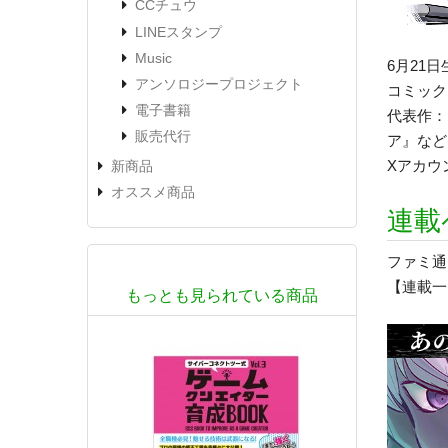
CCチュウ
LINEスタンプ
Music
6月21
アンソロジープロジェクト
コミック
電子書籍
代表作：
販売代行
ア』など
Xアカウ
新商品
オススメ商品
連載
ファミ通
【連載一
もっとも見られている商品