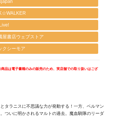
kjapan
K☆WALKER
ive!
國屋書店ウェブストア
ックシーモア
の商品は電子書籍のみの販売のため、実店舗での取り扱いはござ
。
イとタラニスに不思議な力が発動する！一方、ベルマン
…。ついに明かされるマルトの過去。魔血騎隊のリーダ