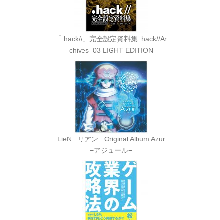
「.hack//」完全設定資料集 .hack//Ar
chives_03 LIGHT EDITION
LieN −リアン− Original Album Azur
−アジュール−