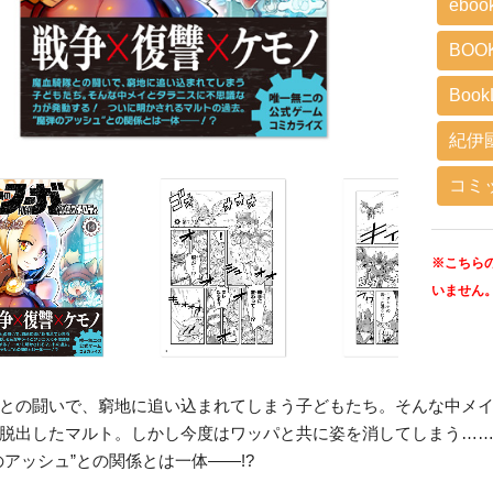
eboo
BOO
BookL
紀伊
コミ
※こちら
いません
との闘いで、窮地に追い込まれてしまう子どもたち。そんな中メ
脱出したマルト。しかし今度はワッパと共に姿を消してしまう…
のアッシュ”との関係とは一体――!?